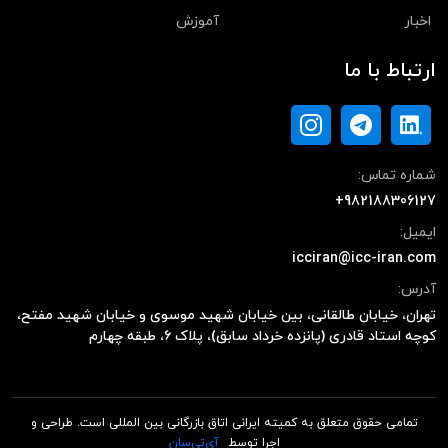
اخبار
آموزش
ارتباط با ما
شماره تماس:
+982188306127
ایمیل:
icciran@icc-iran.com
آدرس:
تهران، خیابان طالقانی، بین خیابان شهید موسوی و خیابان شهید مفتح،
کوچه استاد قادری (پانزده خرداد سابق)، پلاک ۶، طبقه چهارم
تمامی حقوق متعلق به کمیته ایرانی اتاق بازرگانی بین المللی است. طراحی و
اجرا توسط
آی‌تی‌سان