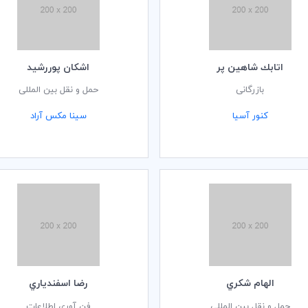
اتابك شاهين پر
اشكان پوررشيد
بازرگانی
حمل و نقل بین المللی
کنور آسیا
سینا مکس آراد
الهام شكري
رضا اسفندياري
حمل و نقل بین المللی
فن آوری اطلاعات