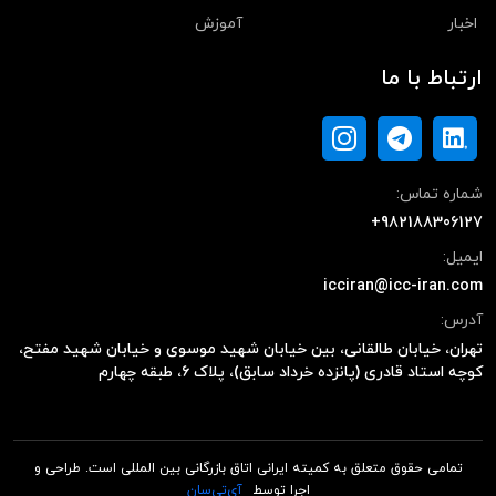
اخبار
آموزش
ارتباط با ما
شماره تماس:
+982188306127
ایمیل:
icciran@icc-iran.com
آدرس:
تهران، خیابان طالقانی، بین خیابان شهید موسوی و خیابان شهید مفتح،
کوچه استاد قادری (پانزده خرداد سابق)، پلاک ۶، طبقه چهارم
تمامی حقوق متعلق به کمیته ایرانی اتاق بازرگانی بین المللی است. طراحی و
اجرا توسط
آی‌تی‌سان