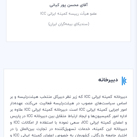
آقای محسن پور کیانی
عضو هیأت رییسه کمیته ایرانی ICC
(سندیكای بیمه‌گران ایران)
دبیرخانه
دبیرخانه كمیته ایرانی ICC كه زیر نظر دبیركل منتخب هیئت‌رئیسه و بر
اساس سیاست‌های مصوب در هیئت‌رئیسه فعالیت می‌كند، عهده‌دار
امور اجرایی كمیته ایرانی ICC است. دبیرخانه كمیته ایرانی ICC علاوه بر
اداره امور كمیسیون‌ها و ایجاد ارتباط متقابل بین دبیرخانه ICC در پاریس
و اعضای كمیته ایرانی ICC، سعی نموده با استفاده از امكانات ICC و
دبیرخانه این كمیته، خدمات تسهیل‌كننده در تجارت بین‌الملل را در
اختیار جامعه بازرگانی کشورمان به خصوص اعضای كمیته ایرانی ICC و