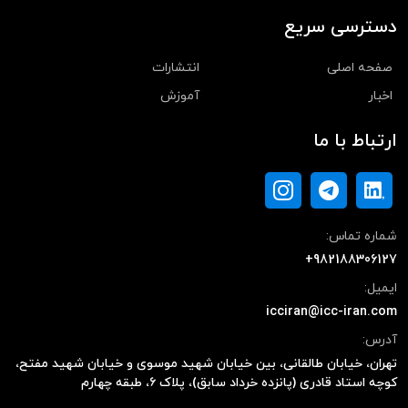
دسترسی سریع
صفحه اصلی
انتشارات
اخبار
آموزش
ارتباط با ما
شماره تماس:
+982188306127
ایمیل:
icciran@icc-iran.com
آدرس:
تهران، خیابان طالقانی، بین خیابان شهید موسوی و خیابان شهید مفتح،
کوچه استاد قادری (پانزده خرداد سابق)، پلاک ۶، طبقه چهارم