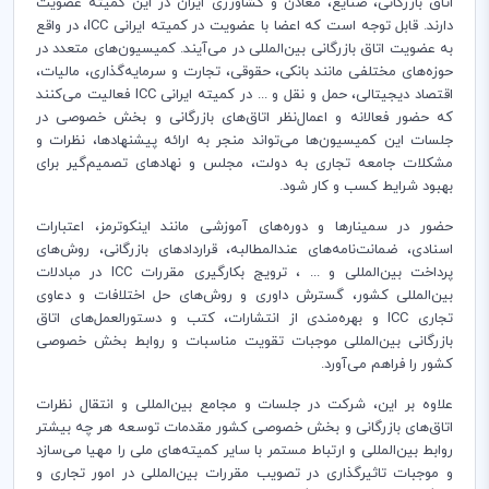
اتاق بازرگانی، صنایع، معادن و کشاورزی ایران در این کمیته عضویت
دارند. قابل توجه است که اعضا با عضویت در کمیته ایرانی ICC، در واقع
به عضویت اتاق بازرگانی بین‌المللی در می‌آیند. کمیسیون‌های متعدد در
حوزه‌های مختلفی مانند بانکی، حقوقی، تجارت و سرمایه‌گذاری، مالیات،
اقتصاد دیجیتالی، حمل و نقل و ... در کمیته ایرانی ICC فعالیت می‌کنند
که حضور فعالانه و اعمال‌نظر اتاق‌های بازرگانی و بخش خصوصی در
جلسات این کمیسیون‌ها می‌تواند منجر به ارائه پیشنهادها، نظرات و
مشکلات جامعه تجاری به دولت، مجلس و نهادهای تصمیم‌گیر برای
بهبود شرایط کسب و کار شود.
حضور در سمینارها و دوره‌های آموزشی مانند اینکوترمز، اعتبارات
اسنادی، ضمانت‌نامه‌های عندالمطالبه، قراردادهای بازرگانی، روش‌های
پرداخت بین‌المللی و ... ، ترویج بكارگیری مقررات ICC در مبادلات
بین‌المللی كشور، گسترش داوری و روش‌های حل اختلافات و دعاوی
تجاری ICC و بهره‌مندی از انتشارات، کتب و دستورالعمل‌های اتاق
بازرگانی بین‌المللی موجبات تقویت مناسبات و روابط بخش خصوصی
کشور را فراهم می‌آورد.
علاوه بر این، شرکت در جلسات و مجامع بین‌المللی و انتقال نظرات
اتاق‌های بازرگانی و بخش خصوصی کشور مقدمات توسعه هر چه بیشتر
روابط بین‌المللی و ارتباط مستمر با سایر کمیته‌های ملی را مهیا می‌سازد
و موجبات تاثیرگذاری در تصویب مقررات بین‌المللی در امور تجاری و