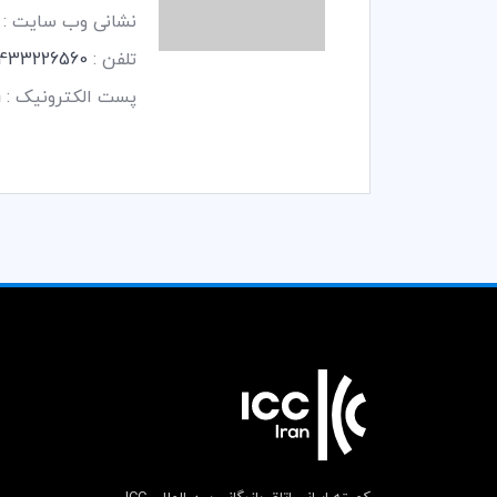
نشانی وب سایت :
تلفن :
433226560 -
پست الکترونیک :
m