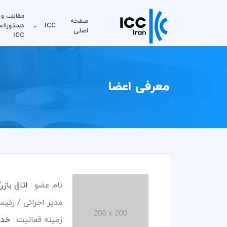
مقالات و
صفحه
ICC
دستورالع
اصلی
ICC
معرفی اعضا
نام عضو :
اتاق باز
مدیر اجرائی / رئی
زمینه فعالیت :
خدم