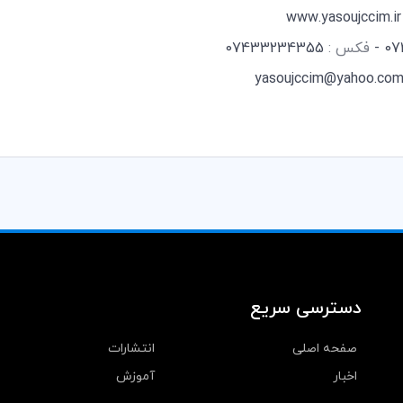
www.yasoujccim.ir
07
فکس :
07433234355
yasoujccim@yahoo.co
دسترسی سریع
صفحه اصلی
انتشارات
اخبار
آموزش