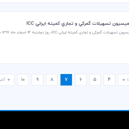
سيون تسهيلات گمركي و تجاري كميته ايراني ICC
10
9
8
7
6
5
4
ا
آخر