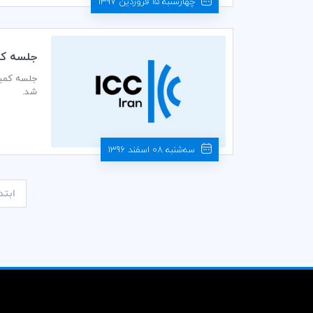
چهارشنبه 15 فروردین 1397
جلسه كمي
شد.
سه‌شنبه 08 اسفند 1396
ابتد