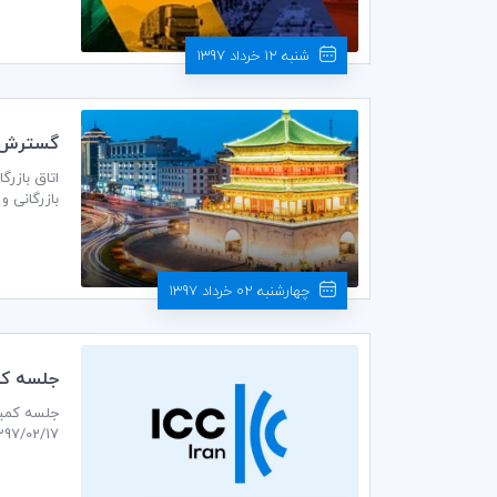
شنبه 12 خرداد 1397
گسترش سيس
بازرگانی و
شورا مطرح شد. ج
چهارشنبه 02 خرداد 1397
جلسه كمي
1397/02/17ساعت 14:30 در محل دبیرخانه كميته ايراني ICC برگزا