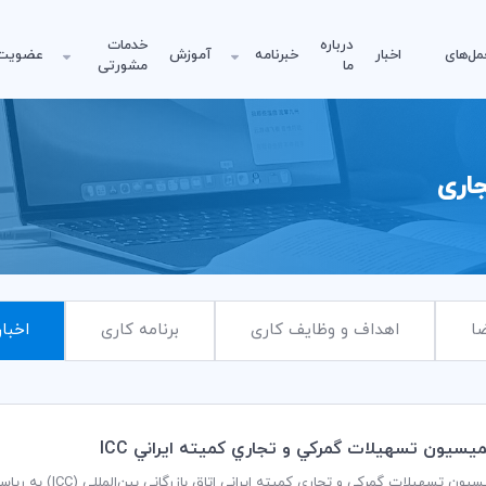
درباره
خدمات
مل‌های
اخبار
خبرنامه
آموزش
عضویت
ما
مشورتی
اری
ا
اهداف و وظایف کاری
برنامه کاری
اخبار
سيون تسهيلات گمركي و تجاري كميته ايراني ICC
جلسه کمیسیون تسهیلا