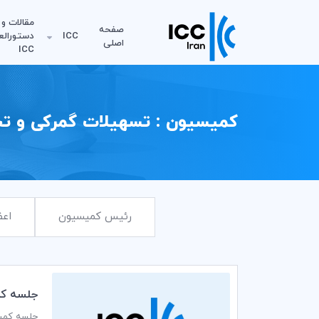
مقالات و
صفحه
ICC
دستورالع
اصلی
ICC
کمیسیون : تسهیلات گمرکی و تج
رئیس کمیسیون
اعض
جلسه كمي