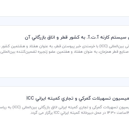
تم كارنه آ.ت.آ. به كشور قطر و اتاق بازرگاني آن
 صنایع قطر همزمان، به عنوان هفتاد و هفتمین عضو زنجیره تضمین‌کننده بین‌المللی
لسه مذکور، به میزبانی سازمان فدراسیون جهانی اتاق‌های بازرگانی (WCF) ICC هفته گذشته در شی‌آن، چین برگزار گردید.
سيون تسهيلات گمركي و تجاري كميته ايراني ICC
جلسه کمیسیون تسهیلا
ر می گردد.