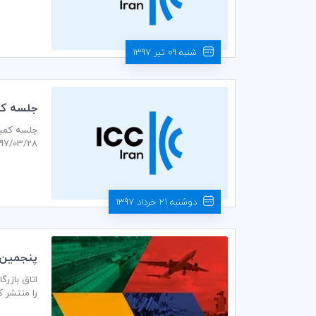
شنبه 09 تیر 1397
جلسه كمي
1397/03/28 ساعت 14:30 در محل دبیرخانه كميته ايراني ICC ب
دوشنبه 21 خرداد 1397
پنجمين نسخه كتا
را منتشر ک