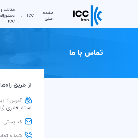
مقالات و
صفحه
ICC
دستورالع
اصلی
ICC
تماس با ما
از طریق راه‌ه
آدرس :
ایر
استاد قادری (پانزده 
کد پستی :
شماره تماس