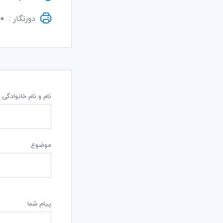
دورنگار :
88308330 - 883346537 (021)
نام و نام خانوادگی
موضوع
پیام شما