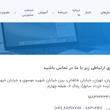
درباره
خدمات
مل‌های
اخبار
خبرنامه
آموزش
عضویت
ما
مشورتی
ای ارتباطی زیر با ما در تماس باشید
ان، تهران، خیابان طالقانی، بین خیابان شهید موسوی و خیابان شه
خرداد سابق)، پلاک ۶، طبقه چهارم
1583644341
 :
88306127 - 88317782 (021)