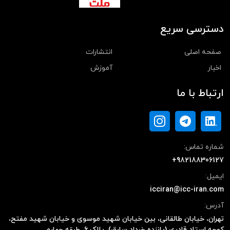
دسترسی سریع
صفحه اصلی
انتشارات
اخبار
آموزش
ارتباط با ما
شماره تماس:
+982188306127
ایمیل:
icciran@icc-iran.com
آدرس:
تهران، خیابان طالقانی، بین خیابان شهید موسوی و خیابان شهید مفتح،
کوچه استاد قادری (پانزده خرداد سابق)، پلاک ۶، طبقه چهارم