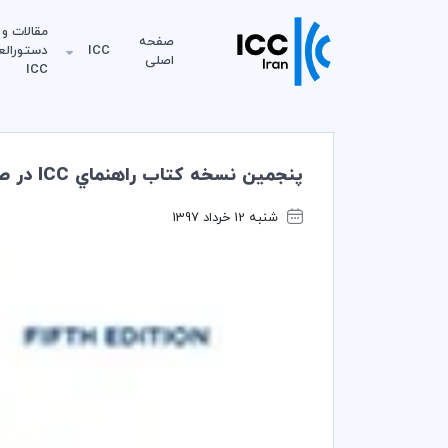
مقالات و
صفحه
ICC
دستورالع
اصلی
ICC
پنجمين نسخه كتاب راهنماي ICC در صادرات و واردات منتشر شد
شنبه 12 خرداد 1397