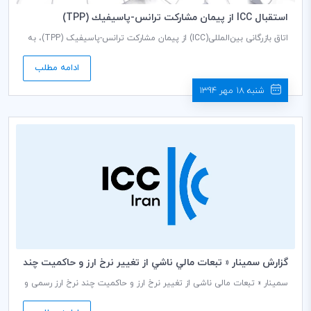
استقبال ICC از پيمان مشاركت ترانس-پاسيفيك (TPP)
اتاق بازرگانی بین‌المللی(ICC) از پیمان مشارکت ترانس‌-پاسیفیک (TPP)، به
منزله «پیشرفت بزرگ و غیرمنتظره تجارت جهانی»، استقبال کرد. پیمان
مشارکت ترانس-پاسیفیک (TPP)، توافق گسترده تجارت آزاد بین کشورهای
ادامه مطلب
دو سوی اقیانوس آرام است. کشورهای آمریکا، استرالیا، برونئی، کانادا،
شیلی، ژاپن، مالزی، مکزیک، نیوزلند، پرو، سنگاپور و ویتنام، اعضای پیمان
شنبه 18 مهر 1394
مشارکت ترانس-پاسیفیک (TPP) هستند. هدف اصلی این توافق، حذف
تعرفه‌ها و سایر موانع تجاری است.
گزارش سمينار « تبعات مالي ناشي از تغيير نرخ ارز و حاكميت چند
نرخ ارز رسمي و غير رسمي »
سمینار « تبعات مالی ناشی از تغییر نرخ ارز و حاکمیت چند نرخ ارز رسمی و
غیر رسمی » در تاریخ 31 شهریورماه ۱۳۹4، توسط كميته ايراني اتاق بازرگاني
بين‌المللي (ICC) در محل اتاق بازرگانی،صنایع، معادن و کشاورزی ایران با