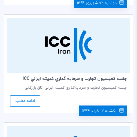
دوشنبه 02 شهریور 1394
جلسه كميسيون تجارت و سرمايه گذاري كميته ايراني ICC
جلسه کمیسیون تجارت و سرمایه‌گذاری کمیته ایرانی اتاق بازرگانی
بین‌المللی (ICC) به ریاست محمداسماعیل فدایی نژاد دبير كمیسيون، روز
چهارشنبه مورخ 1394/03/27 ساعت 14:00 در سالن جلسات طبقه ششم
ادامه مطلب
اتاق بازرگانی، صنایع، معادن و کشاورزی ایران برگزار می‌گردد.
یکشنبه 17 خرداد 1394