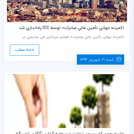
«كميته جهاني تأمين مالي صادرات» توسط ICC راه‌اندازي شد
«کمیته جهانی تأمین مالی صادرات»، هفتم سپتامبر طی مراسمی در
بارسلونای اسپانیا، توسط اتاق بازرگانی بین‌المللی(ICC) و با حمایت بسیاری از
بانک‌های پیشرو در صنعت تأمین مالی صادرات راه‌اندازی شد. کمیته جهانی
ادامه مطلب
تأمین مالی صادرات ICC، متشکل از یک گروه کاری به ریاست «اریک
دوژانگ» مدیر جهانی "تأمین مالی سازمان‌یافته صادراتی" در بانک آی.ان.جی
شنبه 21 شهریور 1394
هلند است. این کمیته، زیرمجموعه کمیسیون بانکی ICC و گام نخست
ایجاد یک جامعه واقعی جهانی در تأمین مالی صادرات -به نمایندگی
بانک‌های ارائه‌کننده تأمین مالی میان‌مدت و بلندمدت (MLT) صادراتی-
است.
جلسه بعدي كميسيون تجارت و سرمايه گذاري ICC در ژنو برگزار