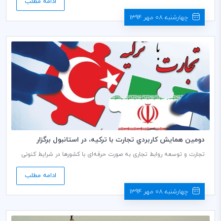
ادامه مطلب
مدیریت آقای دکتر فدایی، دبیر کمیسیون تجارت و سرمایه گذاری کمیته
ایرانی اتاق بازرگانی بین¬المللی (ICC) و سخنرانی آقای دکتر عباس هشی،
چهارشنبه 08 مهر 1394
عضو کمیسیون مذكور، برگزار گردید.
دومين همايش كاربردي تجارت با تركيه، در استانبول برگزار
مي‌شود
تجارت و توسعه روابط تجاری به صورت حرفه‌ای با کشورها در شرایط کنونی
اقتصاد ایران و با توجه به گام بلند موفقیت ایران در رفع تحریم‌ها بسیار
حائز اهمیت است، بدین منظور مرکز آموزش بازرگانی وابسته به موسسه
ادامه مطلب
مطالعات و پژوهش‌های بازرگانی وزارت صنعت، معدن و تجارت سلسله
همایش‌های کاربردی تجارت با کشورهای دارای تراز تجاری بالا با ایران را در
چهارشنبه 08 مهر 1394
دستور کار دارد. این همایش‌ها که با حضور گسترده تجار، بازرگانان،
تولیدکنندگان، فعالان اقتصادی، مدیران اقتصادی و مسئولین تجاری برگزار
می‌شود ضمن بررسی چگونگی حضور موثر و افزایش سهم کالاها و خدمات