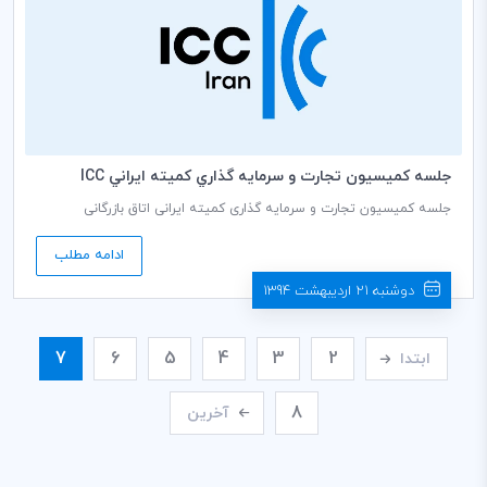
جلسه كميسيون تجارت و سرمايه گذاري كميته ايراني ICC
جلسه کمیسیون تجارت و سرمایه گذاری کمیته ایرانی اتاق بازرگانی
بین‌المللی (ICC) به ریاست محمد اسماعیل فدایی نژاد دبير كمیسيون، روز
چهارشنبه مورخ 1394/02/23 ساعت 14:00 در سالن جلسات طبقه ششم
ادامه مطلب
اتاق بازرگانی، صنایع، معادن و کشاورزی ایران برگزار می گردد.
دوشنبه 21 اردیبهشت 1394
7
6
5
4
3
2
ابتدا
8
آخرین