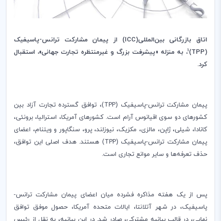
اتاق بازرگانی بین‌المللی(
ICC
) از پیمان مشارکت ترانس‌-پاسیفیک
1
(TPP)
، به منزله «پیشرفت بزرگ و غیرمنتظره تجارت جهانی»، استقبال
کرد.
پیمان مشارکت ترانس-پاسیفیک (
TPP
)، توافق گسترده تجارت آزاد بین
کشورهای دو سوی اقیانوس آرام است. کشورهای آمریکا، استرالیا، برونئی،
کانادا، شیلی، ژاپن، مالزی، مکزیک، نیوزلند، پرو، سنگاپور و ویتنام، اعضای
پیمان مشارکت ترانس-پاسیفیک (
TPP
) هستند
.
هدف اصلی این توافق،
حذف تعرفه‌ها و سایر موانع تجاری است
.
پس از یک هفته مذاکره فشرده میان اعضای پیمان مشارکت ترانس-
پاسیفیک، در شهر آتلانتا، ایالات متحده آمریکا، حصول موفق توافق
نهایی، در قالب بیانیه مشترکی، صادر شد. در این بیانیه، به نقل از رئیس