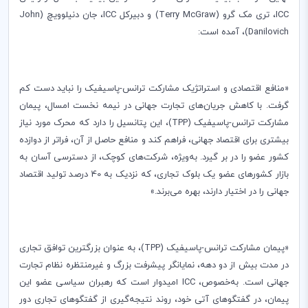
ICC
، تری مک گرو (
Terry McGraw
) و دبیرکل
ICC
، جان دنیلوویچ (
John
Danilovich
)، آمده است:
«منافع اقتصادی و استراتژیک مشارکت ترانس-پاسیفیک را نباید دست کم
گرفت. با کاهش جریان‌های تجارت جهانی در نیمه نخست امسال، پیمان
مشارکت ترانس-پاسیفیک (
TPP
)، این پتانسیل را دارد که محرک مورد نیاز
بیشتری برای اقتصاد جهانی، فراهم کند و منافع حاصل از آن، فراتر از دوازده
کشور عضو را در بر گیرد. به‌ویژه، شرکت‌های کوچک، از دسترسی آسان به
بازار کشورهای عضو یک بلوک تجاری، که نزدیک به 40 درصد تولید اقتصاد
جهانی را در اختیار دارند، بهره می‌برند.»
«پیمان مشارکت ترانس-پاسیفیک (
TPP
)، به عنوان بزرگترین توافق تجاری
در مدت بیش از دو دهه، نمایانگر پیشرفت بزرگ و غیرمنتظره نظام تجارت
جهانی است. به‌خصوص،
ICC
امیدوار است که رهبران سیاسی عضو این
پیمان، در گفتگوهای آتی خود، روند نتیجه‌گیری از گفتگوهای تجاری دور