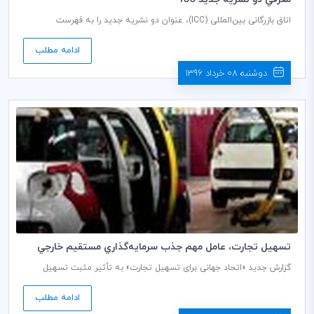
اتاق بازرگانی بین‌المللی (ICC)، عنوان دو نشریه جدید را به فهرست
انتشارات خود اضافه کرده است. «بررسی سالانه 2017 شیوه و قوانین بانکی
بین‌المللی» و «بدست آوردن پول از طریق اینکوترمز 2010»، نشریات جدید
ادامه مطلب
ICC هستند که در ذیل به اختصار به معرفی آنها می‌پردازیم:
دوشنبه 08 خرداد 1396
تسهيل تجارت، عامل مهم جذب سرمايه‌گذاري مستقيم خارجي
است
گزارش جدید «اتحاد جهانی برای تسهیل تجارت» به تأثیر مثبت تسهیل
تجارت بر بهبود توسعه فراگیر اقتصادی اشاره دارد. اتحاد جهانی برای تسهیل
تجارت، مشارکت مهم عمومی-خصوصی متشکل از اتاق بازرگانی بین‌المللی
ادامه مطلب
(ICC)، مجمع جهانی اقتصاد، جمعی از دولت‌ها و کسب وکارهای بین‌المللی