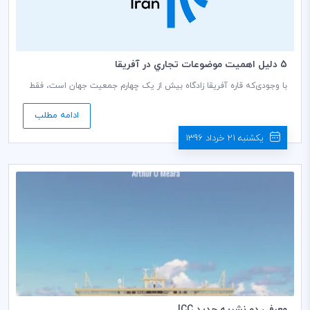
5 دليل اهميت موضوعات تجاري در آفريقا
با وجودی‌که قاره آفریقا زادگاه بیش از یک چهارم جمعیت جهان است، فقط
حدود سه درصد از تجارت جهانی را به خود اختصاص می‌دهد. رهبران کسب و
کار به مناسبت روز دستورکار تجارت جهانی ICC در «نایروبی»، «کنیا» در
ادامه مطلب
خصوص نقش تجارت بر ایجاد اشتغال و رشد در آفریقا، گفت‌وگو کردند.
یکشنبه 21 خرداد 1396
معرفي دو نشريه جديد ICC