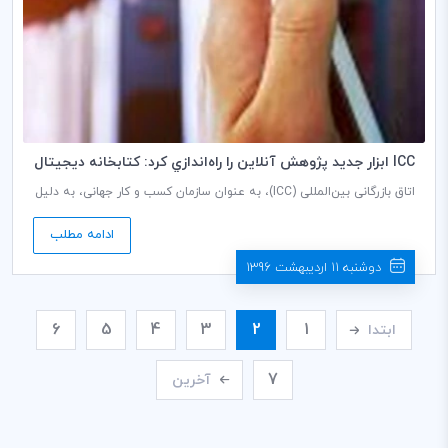
ICC ابزار جديد پژوهش آنلاين را راه‌اندازي كرد: كتابخانه ديجيتال
ICC
اتاق بازرگانی بین‌المللی (ICC)، به عنوان سازمان کسب و کار جهانی، به دلیل
اهمیت اطلاعات و دانش برای شیوه‌های کسب و کار و حقوقی، اقدام به
راه‌اندازی کتابخانه دیجیتال ICC نموده است. از طریق این سرویس آنلاین،
ادامه مطلب
دسترسی به مجموعه گسترده منابع ضروری به منظور ارتقای پژوهش
خلاقانه، یادگیری و موارد بیشتر، به آسانی فراهم می‌شود.
دوشنبه 11 اردیبهشت 1396
6
5
4
3
2
1
ابتدا
7
آخرین