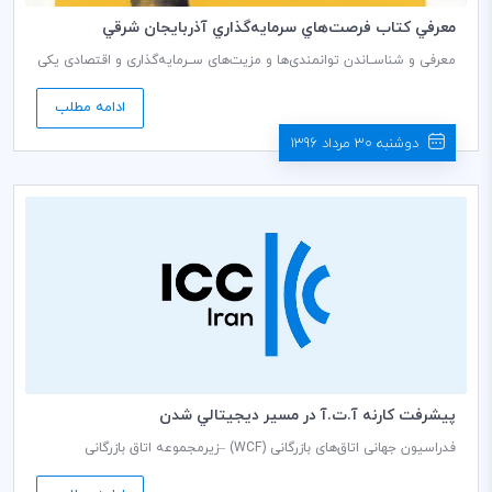
معرفي كتاب فرصت‌هاي سرمايه‌گذاري آذربايجان شرقي
معرفی و شناســاندن توانمندی‌ها و مزیت‌های ســرمایه‌گذاری و اقتصادی یکی
از عوامل مهم و تاثیرگذار برای جذب ســرمایه‌گذاران داخلی و خارجی است. در
همین راستا، اتاق بازرگانی، صنایع، معادن و کشاورزی تبریز و مرکز خدمات
ادامه مطلب
سرمایه‌گذاری این استان به منظور دســتیابی به اهداف اقتصادی اســتان
آذربایجان شرقی و به تبع آن کشــور و تسهیل و روان‌سازی فرایند انجام
دوشنبه 30 مرداد 1396
سرمایه‌گذاری، اقدام به تهیه و تدوین کتاب فرصت‌های سرمایه‌گذاری
آذربایجان شرقی نموده‌اند.
پيشرفت كارنه آ.ت.آ در مسير ديجيتالي شدن
فدراسیون جهانی اتاق‌های بازرگانی (WCF) –زیرمجموعه اتاق بازرگانی
بین‌المللی (ICC)- پس از نتایج موفق اجلاس ماه ژوئن سازمان جهانی گمرک
(WCO) در «بروکسل»، به هدف خود برای برقراری سیستم دیجیتال کارنه