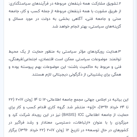
2.تشویق مشارکت همه ذینفعان مربوطه در فرآیندهای سیاستگذاری:
از طریق مشورت با همه ذینفعان مربوطه از جمله کسب و کار، جامعه
مدنی و جامعه فنی، آگاهی بخشی به دولت در مورد مسائل و
گزینه‌های سیاستی، بهتر انجام خواهد شد.
3.هدایت رویکردهای مؤثر سیاستی به منظور حمایت از یک محیط
توانمند: موضوعات سیاستی ممکن است اقتصادی، اجتماعی/فرهنگی،
فنی و مربوط به حاکمیت باشند؛ این موضوعات بهم پیوسته بوده و
همگی برای پشتیبانی از دگرگونی دیجیتالی لازم هستند.
این بیانیه در اجلاس جهانی مجمع جامعه اطلاعاتی-12 تا 14 ژوئن 2017 (22
تا 24 خرداد 1396)، «ژنو»- منتشر شد. گروه کاری اقدام کسب و کار برای
حمایت از جامعه اطلاعاتی
ICC
(
BASIS
) نیز در این رویداد شرکت کرد و
میزگردی را با عنوان «ارتباطات، دسترسی معنادار و رشد فراگیر در
کشورهای در حال توسعه» در تاریخ 12 ژوئن 2017 (22 خرداد 1396) برگزار