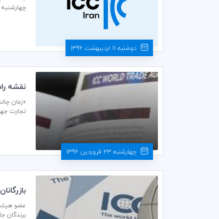
چهارشنبه مورخ 27/02/1396 ساعت 14:00 در سالن جلسات طبقه دوم اتاق بازرگانی،
دوشنبه 11 اردیبهشت 1396
نقشه راه آينده WTO در دستور
فروردین‌ماه 1396- در «لندن»، منت
چهارشنبه 23 فروردین 1396
بازرگانان صلح CC
برندگان جایزه م