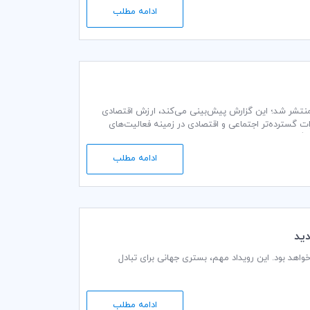
ادامه مطلب
 جدید «اثرات اقتصادی جعل و سرقت»، روز ششم فوریه 2017 –هجدهم بهمن‌ماه 1395- منتشر شد؛ این گزارش پیش‌بینی می‌کند، ارزش اقتصادی
ه علاوه، برآوردی از اثرات گسترده‌تر اجتماعی و اقتصادی در زمینه فعالیت‌های
اقتصادی از بین رفته، سرمایه‌گذاری، زیان‌های مالی عمومی و الزامات کیفری، ارائه کرده و نتیجه گرفته است که این هزینه‌ها تا سال 2022 به رقمی معادل
1.9 تریلیون دلار خواهد رسید. اثرات منفی جعل و سرقت تا سال 2022، روی‌هم رفته منجر به هدررفت 4.2 تریلیون دلار از اقتصاد جهانی می‌گردد و 5.4
ادامه مطلب
يد
لی زنجیره تأمین خواهد بود. این رویداد مهم، بستری جهانی برای تبادل
ادامه مطلب