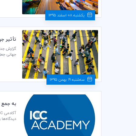
یکشنبه 08 اسفند 1395
تأثير جهاني جع
میلیون شغ
سه‌شنبه 19 بهمن 1395
به جمع 
دیدگاه‌ها 