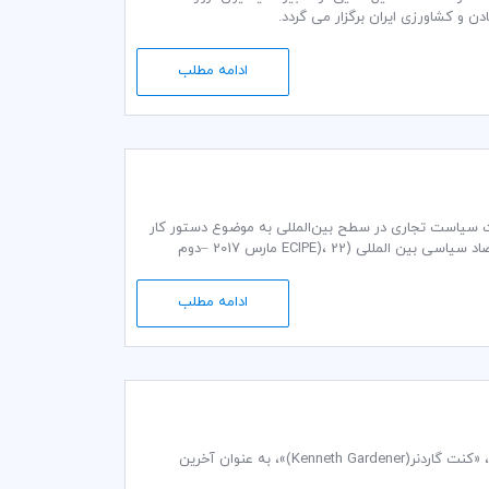
ادامه مطلب
ق بازرگانی بین‌المللی (ICC) است که با طرح اقدامات سیاست تجاری در سطح بین‌المللی به موضوع دستور کار
تجارت جهانی می پردازد. این گزارش توسط اتاق بازرگانی بین‌المللی با مشارکت مرکز اروپایی اقتصاد سیاسی بین المللی (ECIPE)، 22 مارس 2017 –دوم
ادامه مطلب
عضو هیئت اجرایی ICC، «شیخ خلیفه بن‌جاسم آل‌ثانی» و عضو سابق هیئت‌رئیسه ICC بریتانیا، «کنت گاردنر(Kenneth Gardener)»، به عنوان آخرین