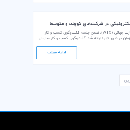
 الكترونيكي در شركت‌هاي كوچك و متوسط
توصیه‌های کسب و کار به پیشنهاد موافقتنامه بازرگانی الکترونیکی (e-commerce) سازمان تجارت جهانی (WTO)، ضمن جلسه گفت‌وگوی کسب و کار
ر 2016 (هفتم مهرماه 1395) در مرکز اصلی این سازمان در شهر «ژنو» ارائه شد. گفت‌وگوی کسب و کار سازمان
ادامه مطلب
ین