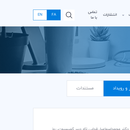
تماس
انتشارات
FA
EN
با ما
 و رویداد
مستندات
يه گذاري کمیته ایرانی اتاق بازرگانی بین‌المللی (ICC) به ریاست دکتر محمداسماعیل فدایی نژاد دبير كمیسيون، روز