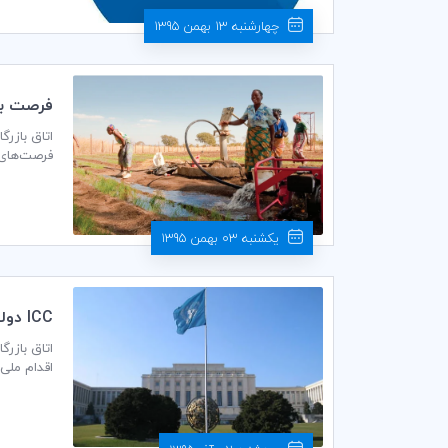
چهارشنبه 13 بهمن 1395
فرصت بز
فرصت‌های اقتصادی به ارزش دست کم 12
یکشنبه 03 بهمن 1395
ICC دولت‌ها را به پيشبرد طرح‌هاي حقوق بشر فراخواند
کسب و کار