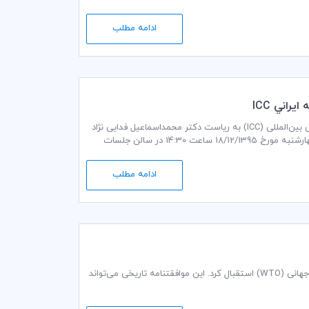
ادامه مطلب
اني ICC
جلسه مشترک کمیسیون تجارت و سرمايه گذاري و کمیسیون مالیات کمیته ایرانی اتاق بازرگانی بین‌المللی (ICC) به ریاست دکتر محمداسماعیل فدایی نژاد
دبير كمیسيون تجارت و سرمايه گذاري و دکتر علی اکبر عرب مازا دبير كمیسيون مالیات، روز چهارشنبه مورخ 18/12/1395 ساعت 14:30 در سالن جلسات
ادامه مطلب
اتاق بازرگانی بین‌المللی (ICC) از اجرایی شدن موافقتنامه تسهیل تجارت (TFA) سازمان تجارت جهانی (WTO) استقبال کرد. این موافقتنامه تاریخی می‌تواند