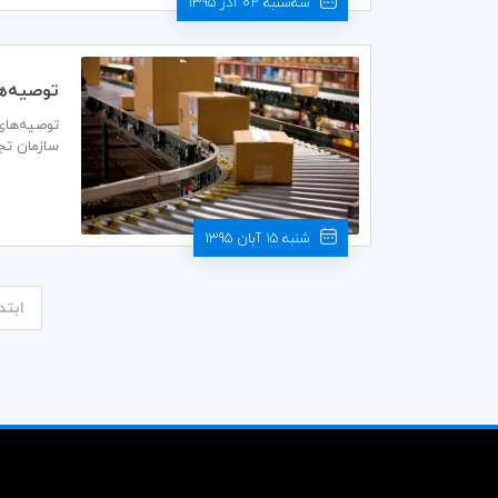
سه‌شنبه 02 آذر 1395
توصيه‌ها
(SMEs)
تجارت جهانی (WTO) از ماه «می» امسال (اردیبهشت
شنبه 15 آبان 1395
ابتد