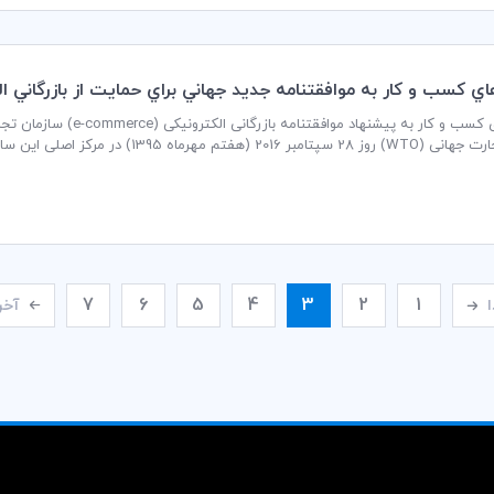
ي كسب و كار به موافقتنامه جديد جهاني براي حمايت از بازرگاني
سازمان تجارت جهانی (WTO) روز 28 سپتامب
 ماه 95) آغاز شده است.
7
6
5
4
3
2
1
ا
آخر