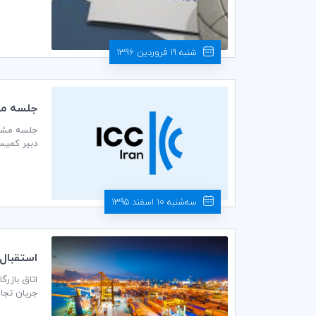
شنبه 19 فروردین 1396
جلسه مش
طبقه ششم ا
سه‌شنبه 10 اسفند 1395
استقبال ICC از اجرايي شدن موافقتنامه تسهيل تجار
جریان تجار