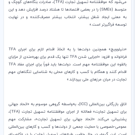
می‌شود که موافقتنامه تسهیل تجارت (
TFA
)، صادرات بنگاه‌های کوچک و
متوسط (
SMEs
) را در بعضی اقتصادها تا هشتاد درصد افزایش دهد و این
به معنی ایجاد شغل بیشتر، انتخاب بیشتر مصرف‌کننده و در نهایت
توسعه فراگیرتر است.»
«دنیلوویچ» همچنین دولت‌ها را به اتخاذ اقدام لازم برای اجرای
TFA
فراخواند و افزود: «اجرایی شدن
TFA
تنها یک قدم برای بهره‌مندی از مزایای
بالقوه این موافقتنامه مهم است. دولت‌ها باید فوراً برای اجرای مفاد
TFA
اقدام کنند و همگام با کسب و کارهای محلی به شناسایی تنگناهای مهم
تجارت در میان مرزهای ملی بپردازند.»
اتاق بازرگانی بین‌المللی (
ICC
)، به‌واسطه گروهی موسوم به «اتحاد جهانی
برای تسهیل تجارت» فعالانه از اجرای موافقتنامه تسهیل تجارت (
TFA
)،
پشتیبانی می‌کند. «اتحاد جهانی برای تسهیل تجارت»، مشارکت مهم
عمومی-خصوصی با حمایت جمعی از دولت‌ها و کسب و کارهای بین‌المللی
است. این گروه، در حال حاضر، طرح‌های تسهیل تجارت را در «کلمبیا»،