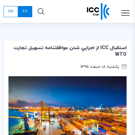
EN
FA
استقبال ICC از اجرايي شدن موافقتنامه تسهيل تجارت
WTO
یکشنبه 08 اسفند 1395