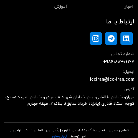
اخبار
آموزش
ارتباط با ما
شماره تماس:
+982188306127
ایمیل:
icciran@icc-iran.com
آدرس:
تهران، خیابان طالقانی، بین خیابان شهید موسوی و خیابان شهید مفتح،
کوچه استاد قادری (پانزده خرداد سابق)، پلاک ۶، طبقه چهارم
تمامی حقوق متعلق به کمیته ایرانی اتاق بازرگانی بین المللی است. طراحی و
اجرا توسط
آی‌تی‌سان