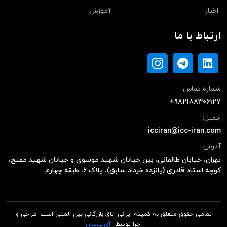
اخبار
آموزش
ارتباط با ما
شماره تماس:
+982188306127
ایمیل:
icciran@icc-iran.com
آدرس:
تهران، خیابان طالقانی، بین خیابان شهید موسوی و خیابان شهید مفتح،
کوچه استاد قادری (پانزده خرداد سابق)، پلاک ۶، طبقه چهارم
تمامی حقوق متعلق به کمیته ایرانی اتاق بازرگانی بین المللی است. طراحی و
اجرا توسط
آی‌تی‌سان