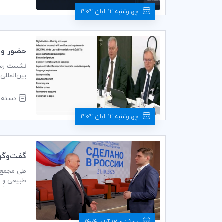
چهارشنبه 14 آبان 1404
حضور و 
ایرانی ICC در نشست پاییزی کمیسیون جهانیCLP در ICC
بررسی تاز
دسته ب
مقیمی، رئ
چهارشنبه 14 آبان 1404
گفت‌وگو 
سبز
طی مجمع ب
طبیعی و گذ
اتاق بازرگ
افزایش رقا