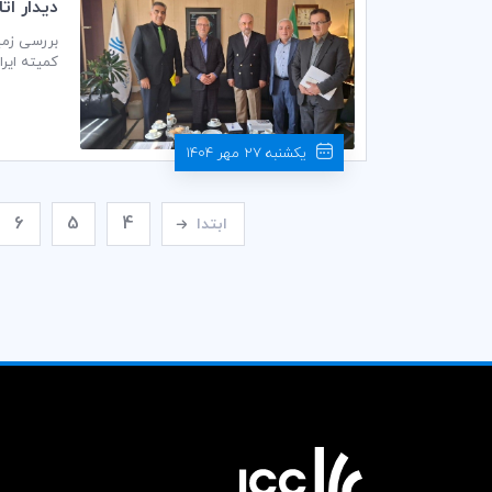
دیدار ات
اتاق بازر
بررسی زمین
کمیته ایران
یکشنبه 27 مهر 1404
6
5
4
ابتدا