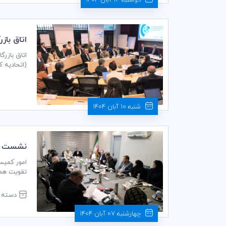
دوشنبه 12 آبان 1404
اتاق باز
تعامل با
اتاق بازرگ
(اتحادیه 
شنبه 10 آبان 1404
نشست آب
ICC در سال ۱۴۰۴
تقویت همک
محل کمیته
دسته ب
و روسای کم
چهارشنبه 07 آبان 1404