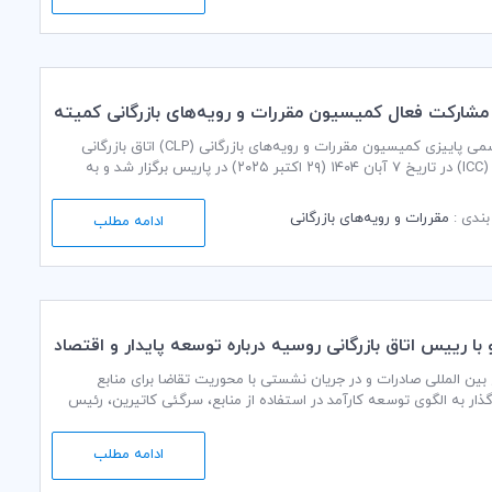
مشارکت فعال کمیسیون مقررات و رویه‌های بازرگانی کمیته
نشست رسمی پاییزی کمیسیون مقررات و رویه‌های بازرگانی (CLP) اتاق بازرگانی
بین‌المللی (ICC) در تاریخ ۷ آبان ۱۴۰۴ (۲۹ اکتبر ۲۰۲۵) در پاریس برگزار شد و به
ه‌ترین تحولات و موضوعات روز تجارت بین‌الملل اختصاص داشت. در این
نشست، اعضای کمیسیون CLP کمیته ایرانی ICC به ریاست خانم دکتر سیده فاطمه
ندی :
مقررات و رویه‌های بازرگانی
ادامه مطلب
یس کمیسیون، نیز به‌صورت مجازی حضور یافتند.
با رییس اتاق بازرگانی روسیه درباره توسعه پایدار و اقتصاد
ین‌ المللی صادرات و در جریان نشستی با محوریت تقاضا برای منابع
ار به الگوی توسعه کارآمد در استفاده از منابع، سرگئی کاتیرین، رئیس
انی و صنایع روسیه بر نقش توسعه پایدار و اقتصاد سبز در رشد اقتصادی و
بت‌پذیری شرکت‌ها تأکید کرد.
ادامه مطلب