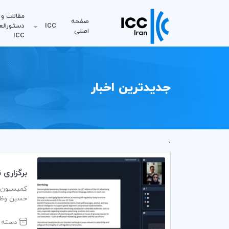
مقالات و
صفحه
ICC
دستورالع
اصلی
ICC
جدیدترین اخبار
`
برگزاری 
ICC
کمیسیون با
اعضای کمی
دسته ب