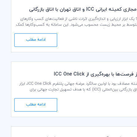
نشست مجازی کمیته ایرانی ICC و اتاق تهران با اتاق بازرگانی
لی تحت عنوان معرفی، اهداف و نحوه کاربری پلتفرم
SME360X یک ابزار ارزیابی و اندازه‌گیری اثرات ناشی از فعالیت‌های کسب‌ وکارهای
S
وسط بر محیط زیست محسوب می‌شود. این سامانه به کسب‌وکارها کمک
ا تصمیمات موثرتری گرفته و سوددهی بیشتری داشته باشند؛ و نیز بتوانند
ئولانه تری در قبال حفظ محیط زیست داشته باشند.
ادامه مطلب
 بهره‌گیری از ICC One Click
هفته گذشته مصادف بود با اولین سالگرد عرضه جهانی پلتفرم ICC One Click، ابزار
نوآورانه اتاق بازرگانی بین‌المللی (ICC) که با هدف تسهیل تجارت جهانی برای
 متوسط (SMEs) طراحی شده است.
ادامه مطلب