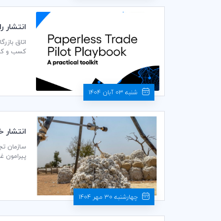
انتشار 
کاغذ
اتاق بازرگ
کسب و کار
هزینه، زما
شنبه 03 آبان 1404
انتشار خبرنامه ش
پیرامون غذا-کش
چهارشنبه 30 مهر 1404