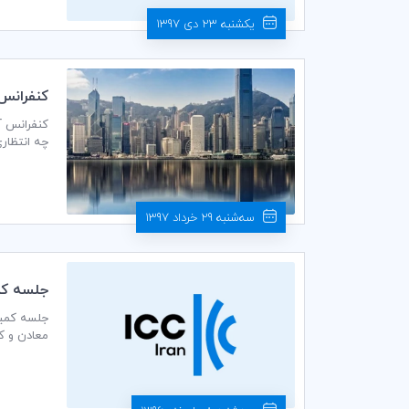
یکشنبه 23 دی 1397
كنفرانس آسيايي 2018‌‌ ICC در 
چه انتظار
سه‌شنبه 29 خرداد 1397
جلسه كميسي
معادن و کش