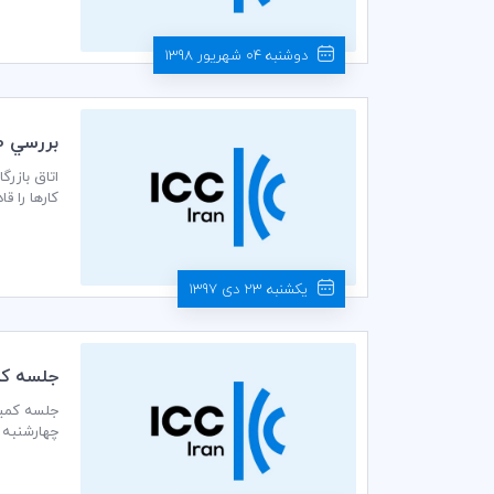
دوشنبه 04 شهریور 1398
بررسي 10 نكته از فعاليت‌هاي 99 ساله ICC براي كسب و كارها
کارها را ق
یکشنبه 23 دی 1397
جلسه كمي
چهارشنبه مورخ 1397/10/26 ساعت 14:00 در دبیرخانه كم