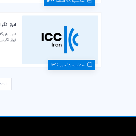
سه‌شنبه 08 اسفند 1396
ابراز نگراني ICC از پيشنهاد اتحاديه اروپا درباره سياست جديد مالي
یک چشم‌اند
سه‌شنبه 18 مهر 1396
ابتد