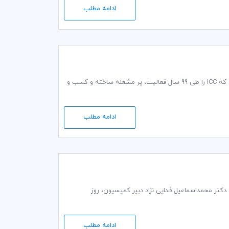
ادامه مطلب
اتاق بازرگانی بین المللی (ICC) در آستانه صد سالگی خود و در آغاز سال 2019‌، به بررسی مواردی که ICC را طی 99 سال فعالیت، پر مشغله ساخته و کسب و
ادامه مطلب
يه گذاري کمیته ایرانی اتاق بازرگانی بین‌المللی (ICC) به ریاست دکتر محمداسماعیل فدایی نژاد دبير كمیسيون، روز
ادامه مطلب