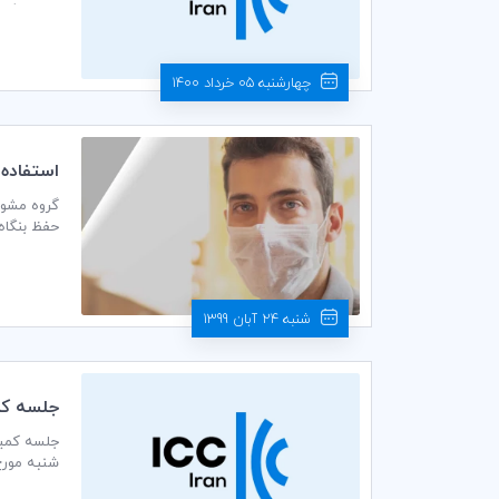
سرمایه‌گذاری کمیته ایرانی ICC،
چهارشنبه 05 خرداد 1400
استفاده از تام
حفظ بنگاه‌های کوچک و م
شنبه 24 آبان 1399
جلسه كمي
شنبه مورخ 1398/06/12 ساعت 14:00 در سالن جلسات طبقه ششم اتاق بازرگانی، صنایع، معادن و کشاورزی ای