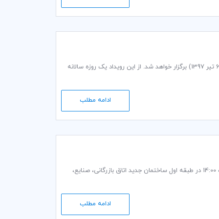
کنفرانس آسیایی اتاق بازرگانی بین‌المللی در مورد داوری در هنگ‌کنگ در 13 ژوئن 2018 (برابر با 6 تیر 1397) برگزار خواهد شد. از این رویداد یک روزه سالانه
ادامه مطلب
جلسه كميسيون تجارت و سرمایه‌گذاری كميته ايراني ICC، روز چهارشنبه 16 اسفند 1396 ساعت 14:00 در طبقه اول ساختمان جدید اتاق بازرگانی، صنایع،
ادامه مطلب