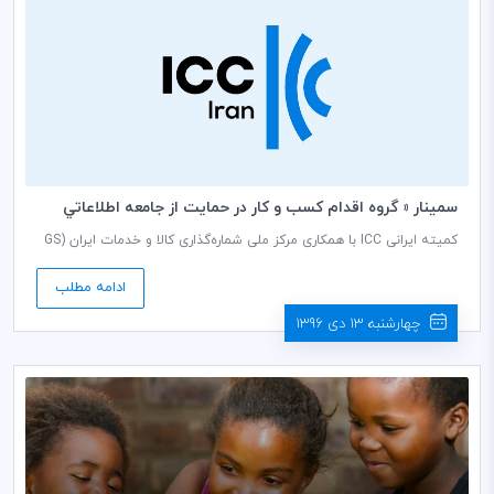
سمينار « گروه اقدام كسب و كار در حمايت از جامعه اطلاعاتي
ICC »
کمیته ایرانی ICC با همکاری مرکز ملی شماره‌گذاری کالا و خدمات ایران (GS
1-Iran)، سمینار «گروه اقدام کسب و کار در حمایت از جامعه اطلاعاتی ICC» را
روز سه‌شنبه، 5 دی ماه ۱۳۹6 در اتاق بازرگاني، صنايع، معادن و کشاورزي
ادامه مطلب
ايران برگزار کرد.
چهارشنبه 13 دی 1396