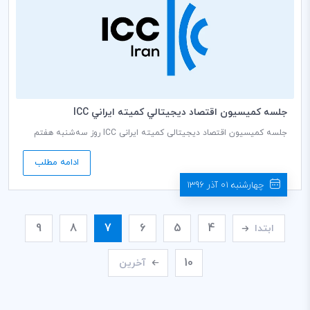
جلسه كميسيون اقتصاد ديجيتالي كميته ايراني ICC
جلسه کمیسیون اقتصاد دیجیتالی کمیته ایرانی ICC روز سه‌شنبه‌ هفتم
آذر ماه 1396در سالن جلسات طبقه ششم متوسط اتاق
بازرگانی،صنایعٍ،معادن و کشاورزی ایران برگزار می‌شود .
ادامه مطلب
چهارشنبه 01 آذر 1396
9
8
7
6
5
4
ابتدا
10
آخرین