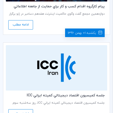
پيام كارگروه اقدام كسب و كار براي حمايت از جامعه اطلاعاتي
اتاق بازرگاني بين‌ا‌لمللي به سياست‌گذاران انجمن حاكميت
دوازدهمین مجمع گفت وگوی حاکمیت اینترنت هفدهم دسامبر در ژنو برگزار
اينترنت سال 2017
شد. روز نخست از این رویداد، کارگروه اقدام کسب و کار برای حمایت از
جامعه اطلاعاتی (BASIS) اتاق بازرگانی بین‌المللی (ICC) با پیام «شکوفایی
ادامه مطلب
اقتصاد دیجیتالی مستلزم برخورد تخصصی با کسب و کارها است.»، میزبان
نخستین جلسه چندجانبه به منظور ایجاد فهمی عمیق نسبت به نقش
یکشنبه 01 بهمن 1396
کسب و کار‌ها و سایر ذینفعان در حمایت از مزایای روزافزون فناوری اطلاعات
و ارتباطات (ICT) جهت توانمند‌سازی شهروندان بود.
جلسه كميسيون اقتصاد ديجيتالي كميته ايراني ICC
جلسه کمیسیون اقتصاد دیجیتالی كميته ايراني ICC، روز سه‌شنبه سوم
بهمن ماه 1396 در سالن جلسات طبقه ششم متوسط اتاق بازرگانی، صنایع،
معادن و کشاورزی ایران به ریاست دکتر عبداله‌زاده دبیر کمیسیون برگزار