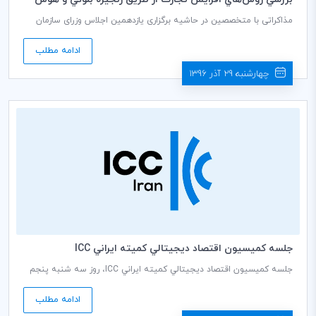
افزوده
مذاکراتی با متخصصین در حاشیه برگزاری یازدهمین اجلاس وزرای سازمان
تجارت جهانی (WTO)1 در تاریخ 13 دسامبر 2017 (برابر با 22 آذر ماه 1396) در
بوئنوس آیرس صورت گرفت و ابتکاری پیشرو برای بررسی چگونگی دستیابی
ادامه مطلب
به روش‌های نوآورانه‌ برای تجارت بین‌المللی از طریق زنجیره بلوکی و هوش
افزوده (AI)2 انجام شد.
چهارشنبه 29 آذر 1396
جلسه كميسيون اقتصاد ديجيتالي كميته ايراني ICC
جلسه كميسيون اقتصاد ديجيتالي كميته ايراني ICC، روز سه شنبه پنجم
دی ماه 1396 ساعت 14:30 الی 16:30 در سالن جلسات طبقه ششم اتاق
بازرگانی، صنایع، معادن و کشاورزی ایران به ریاست دکتر عبداله زاده
ادامه مطلب
دبیرکمیسیون برگزار می شود.