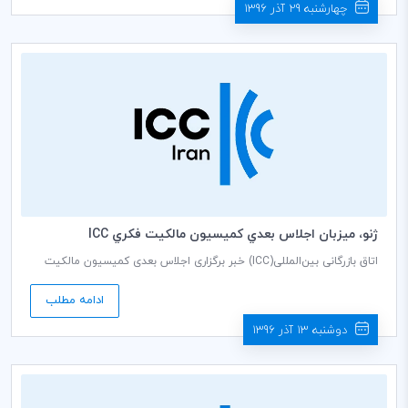
چهارشنبه 29 آذر 1396
ژنو، ميزبان اجلاس بعدي كميسيون مالكيت فكري ICC
اتاق بازرگانی بین‌المللی(ICC) خبر برگزاری اجلاس بعدی کمیسیون مالکیت
فکری (IP) خود را در تاریخ 14 الی 15 دسامبر 2017 (23 الی 24 آذرماه 1396)
در ژنو، سوییس را اعلام کرد.
ادامه مطلب
دوشنبه 13 آذر 1396