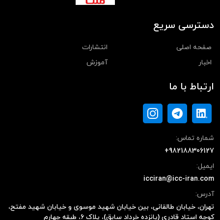
دسترسی سریع
صفحه اصلی
انتشارات
اخبار
آموزش
ارتباط با ما
شماره تماس:
+982188306127
ایمیل:
icciran@icc-iran.com
آدرس:
تهران، خیابان طالقانی، بین خیابان شهید موسوی و خیابان شهید مفتح،
کوچه استاد قادری (پانزده خرداد سابق)، پلاک ۶، طبقه چهارم