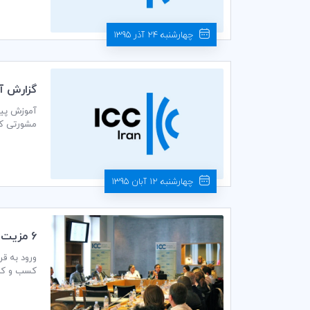
چهارشنبه 24 آذر 1395
گزارش آم
مشورتی کمیته ایرانی ICC و «ملک رضا ملک‌پور» قائم مقام دبیرکل ک
چهارشنبه 12 آبان 1395
6 مزيت شركت در دوره آموزشي قراردادهاي بين‌المللي ICC
ورود به قر
ماه اکتبر 2016 –دوازدهم تا پانزدهم مهرماه 95- در «پاریس» برگزار می‌شود.