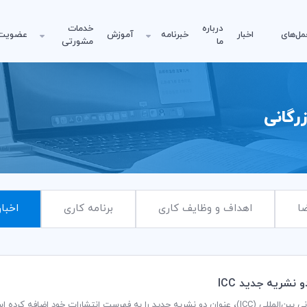
درباره
خدمات
مل‌های
اخبار
خبرنامه
آموزش
عضویت
ما
مشورتی
رگانی
ا
اهداف و وظایف کاری
برنامه کاری
اخبار
 نشريه جديد ICC