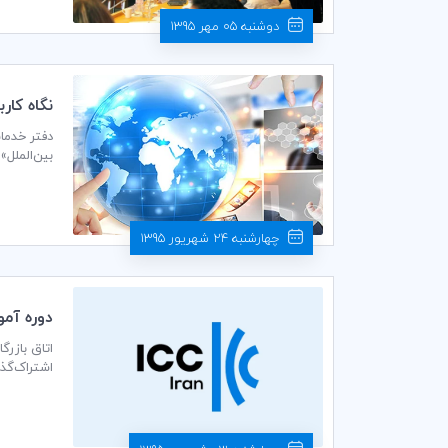
دوشنبه 05 مهر 1395
نگاه كار
بین‌الملل»
چهارشنبه 24 شهریور 1395
دوره آموزش
شرکت‌کنند
کسب می‌نم