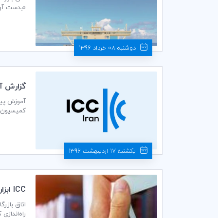
«بدست آوردن پول از طریق اینکو
دوشنبه 08 خرداد 1396
گزارش آم
جمعی از ک
بیمه ها، و
یکشنبه 17 اردیبهشت 1396
ICC ابزار جديد پژوهش آنلاين را راه‌اندازي كرد: كتابخانه ديجيتال ICC