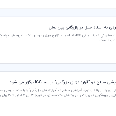
بردي به اسناد حمل در بازرگاني بين‌الملل
دفتر خدمات مشورتي كميته ايراني ICC، اقدام به برگزاري چهل و دومین نشس
 نموده است.
ي سطح دو "قراردادهاي بازرگاني" توسط ICC برگزار مي شود
اتاق بازرگانی بین‌المللی(ICC)‌ دوره‌ آموزشی سطح دو "قراردادهای بازرگانی" را با ه
گان در این دوره با مطالعه نمونه‌های مختلف و مشارکت در گروه‌های آموزشی کوچک، 
ایند.