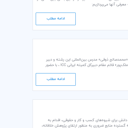
ادامه مطلب
نکوترمز ۲۰۱۰ به مدت سه روز در تاریخ 11 الی 13 اردیبهشت ماه ۱۳۹6 توسط «محمدصالح ذوقی» مدرس بین‌المللی این رشته و دبیر
كميسيون مقررات و رویه های بازرگاني اتاق بازرگاني بين المللي کمیته ایرانی ICC و «ملک رضا ملک‌پور» قائم مقام دبیرکل کمیته ایرانی ICC ، با حضور
کنندگان و وارد کنندگان، مدیران شرکت ها، کارشناسان
ار شد.
ادامه مطلب
میت اطلاعات و دانش برای شیوه‌های کسب و کار و حقوقی، اقدام به
رسی به مجموعه گسترده منابع ضروری به منظور ارتقای پژوهش خلاقانه،