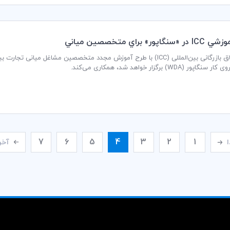
پور» براي متخصصين مياني
ر (WDA) برگزار خواهد شد، همکاری می‌کند.
7
6
5
4
3
2
1
ا
آخر