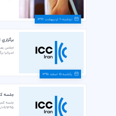
یادگیری و 
دوشنبه 11 اردیبهشت 1396
برگزاري اج
اسپانیا بر
یکشنبه 15 اسفند 1395
جلسه كمي
28/09/1395 ساعت 14 در سالن جلسات طبقه پنجم اتاق بازرگانی، صنایع، معادن و کشاورزی تهر