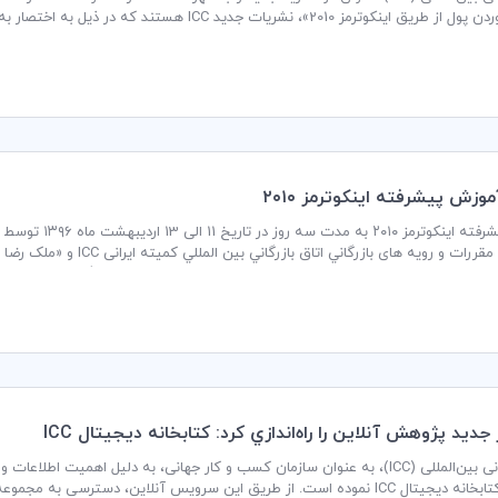
ترمز 2010»، نشریات جدید ICC هستند که در ذیل به اختصار به معرفی آنها می‌پردازیم:
وزش پيشرفته اينكوترمز ۲۰۱۰
آموزش پیشرفته ای
ارشناسان و متخصصین علوم بانکی کشور و مدیران و کارشناسان بازرگانی خارجی، صادر
کلا و حقوق دانان در محل ساختمان اتاق بازرگانی،صنایع، معادن و کشاورزی ایران برگز
اتاق بازرگانی بین‌المللی (ICC)، به عنوان سازمان کسب و کار جهانی، به دلیل اه
راه‌اندازی کتابخانه دیجیتال ICC نموده است. از طریق این سرویس آنلاین، دست