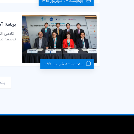
چهارشنبه 03 شهریور 1395
برنامه آموزشي ICC در «سنگا
توسعه نیروی کار سنگاپو
سه‌شنبه 02 شهریور 1395
ابتد