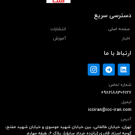
دسترسی سریع
صفحه اصلی
انتشارات
اخبار
آموزش
ارتباط با ما
شماره تماس:
+982188306127
ایمیل:
icciran@icc-iran.com
آدرس:
تهران، خیابان طالقانی، بین خیابان شهید موسوی و خیابان شهید مفتح،
کوچه استاد قادری (پانزده خرداد سابق)، پلاک ۶، طبقه چهارم