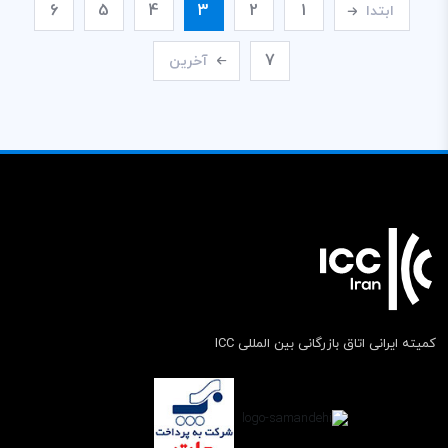
6
5
4
3
2
1
ابتدا
7
آخرین
کمیته ایرانی اتاق بازرگانی بین المللی ICC