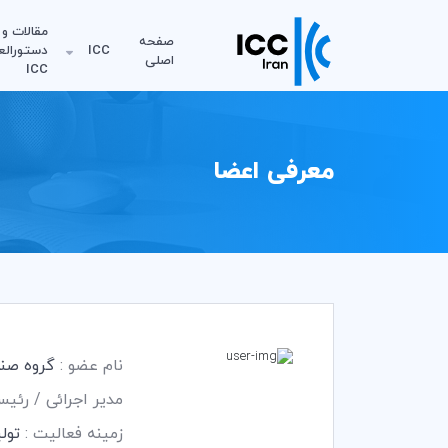
مقالات و
صفحه
ICC
دستورالع
اصلی
ICC
معرفی اعضا
نام عضو :
گروه صنع
مدیر اجرائی / رئی
زمینه فعالیت :
تول