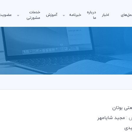
درباره
خدمات
مل‌های
اخبار
خبرنامه
آموزش
عضویت
ما
مشورتی
تی بوتان
س :
مجید شایامهر
یدی