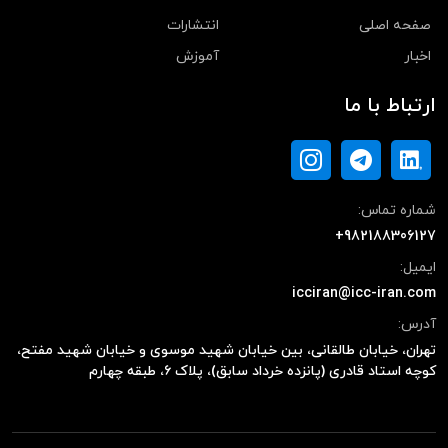
صفحه اصلی
انتشارات
اخبار
آموزش
ارتباط با ما
شماره تماس:
+982188306127
ایمیل:
icciran@icc-iran.com
آدرس:
تهران، خیابان طالقانی، بین خیابان شهید موسوی و خیابان شهید مفتح،
کوچه استاد قادری (پانزده خرداد سابق)، پلاک ۶، طبقه چهارم