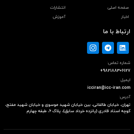
صفحه اصلی
انتشارات
اخبار
آموزش
ارتباط با ما
شماره تماس:
+982188306127
ایمیل:
icciran@icc-iran.com
آدرس:
تهران، خیابان طالقانی، بین خیابان شهید موسوی و خیابان شهید مفتح،
کوچه استاد قادری (پانزده خرداد سابق)، پلاک ۶، طبقه چهارم