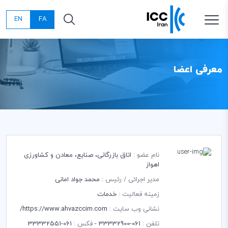
EN
FA
معرفی اعضا
نام عضو :
اتاق بازرگانی، صنایع، معادن و کشاورزی
اهواز
مدیر اجرائی / رئیس :
محمد جواد امانی
زمینه فعالیت :
خدمات
نشانی وب سایت :
https://www.ahvazccim.com/
تلفن :
061-33332900 -
فکس :
061-33332551