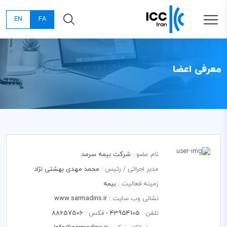
EN
FA
معرفی اعضا
نام عضو :
شرکت بیمه سرمد
مدیر اجرائی / رئیس :
محمد مهدی بهشتی نژاد
زمینه فعالیت :
بیمه
نشانی وب سایت :
www.sarmadins.ir
تلفن :
43954105 -
فکس :
88657506