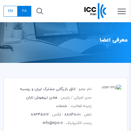
EN
FA
معرفی اعضا
نام عضو :
اتاق بازرگانی مشترک ایران و روسیه
مدیر اجرائی / رئیس :
هادی تیزهوش تابان
زمینه فعالیت :
خدمات
تلفن :
88848010 -
فکس :
88345817
پست الکترونیک :
info@irjcc.ir