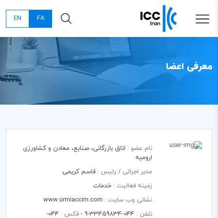
EN
FA
معرفی اعضا
نام عضو :
اتاق بازرگانی، صنایع، معادن و کشاورزی
ارومیه
مدیر اجرائی / رئیس :
قاسم کریمی
زمینه فعالیت :
خدمات
نشانی وب سایت :
www.urmiaccim.com
تلفن :
044-33459834-9 -
فکس :
044-