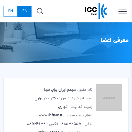
EN
FA
معرفی اعضا
نام عضو :
مجمع ایران برای فردا
مدیر اجرائی / رئیس :
دكتر اباذر براري
زمینه فعالیت :
تجاری
نشانی وب سایت :
www.ibfiran.ir
تلفن :
88532555 -
فکس :
88524638