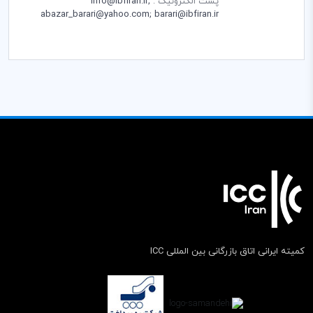
پست الکترونیک :
info@ibfiran.ir;
abazar_barari@yahoo.com; barari@ibfiran.ir
کمیته ایرانی اتاق بازرگانی بین المللی ICC