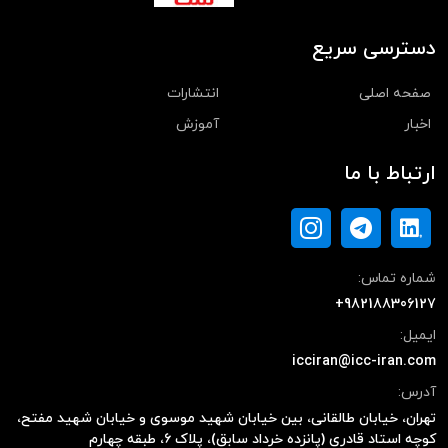
دسترسی سریع
صفحه اصلی
انتشارات
اخبار
آموزش
ارتباط با ما
شماره تماس:
+982188306127
ایمیل:
icciran@icc-iran.com
آدرس:
تهران، خیابان طالقانی، بین خیابان شهید موسوی و خیابان شهید مفتح،
کوچه استاد قادری (پانزده خرداد سابق)، پلاک ۶، طبقه چهارم