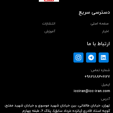
دسترسی سریع
صفحه اصلی
انتشارات
اخبار
آموزش
ارتباط با ما
شماره تماس:
+982188306127
ایمیل:
icciran@icc-iran.com
آدرس:
تهران، خیابان طالقانی، بین خیابان شهید موسوی و خیابان شهید مفتح،
کوچه استاد قادری (پانزده خرداد سابق)، پلاک ۶، طبقه چهارم