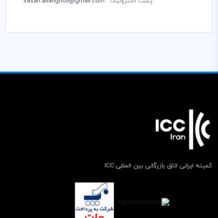
پست الکترونیک :
sasan.allahgholi@gmail.com
کمیته ایرانی اتاق بازرگانی بین المللی ICC