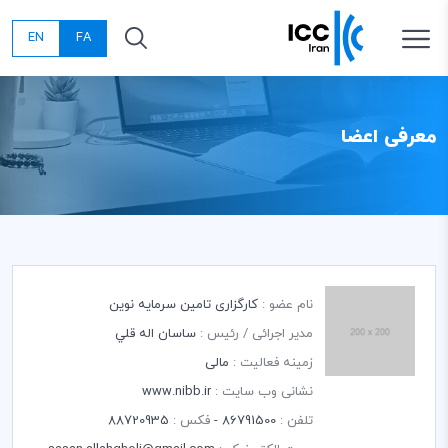
EN
FA
معرفی اعضا
نام عضو :
کارگزاری تامین سرمایه نوین
مدیر اجرائی / رئیس :
ساسان اله قلي
زمینه فعالیت :
مالی
نشانی وب سایت :
www.nibb.ir
تلفن :
86791500 -
فکس :
88720935