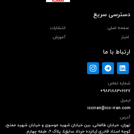
دسترسی سریع
صفحه اصلی
انتشارات
اخبار
آموزش
ارتباط با ما
شماره تماس:
+982188306127
ایمیل:
icciran@icc-iran.com
آدرس:
تهران، خیابان طالقانی، بین خیابان شهید موسوی و خیابان شهید مفتح،
کوچه استاد قادری (پانزده خرداد سابق)، پلاک ۶، طبقه چهارم