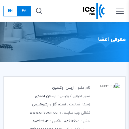
EN
FA
معرفی اعضا
نام عضو :
اریس اوکسین
مدیر اجرائی / رئیس :
ارسلان احمدی
زمینه فعالیت :
نفت، گاز و پتروشیمی
نشانی وب سایت :
www.orisoxin.com
تلفن :
88612602 -
فکس :
88612603