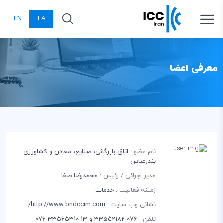
EN
FA
معرفی اعضا
نام عضو :
اتاق بازرگانی، صنایع، معادن و کشاورزی
بندرعباس
مدیر اجرائی / رئیس :
محمدرضا صفا
زمینه فعالیت :
خدمات
نشانی وب سایت :
http://www.bndccim.com/
تلفن :
076-33552182 و 13-33565310-076 -