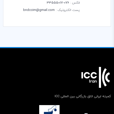
فکس :
076-33555017
پست الکترونیک :
bndccim@gmail.com
کمیته ایرانی اتاق بازرگانی بین المللی ICC