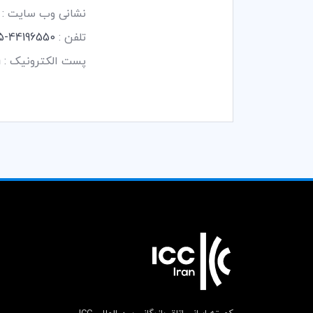
نشانی وب سایت :
تلفن :
44196550-5 -
پست الکترونیک :
m