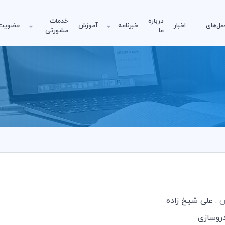
درباره
خدمات
مل‌های
اخبار
خبرنامه
آموزش
عضویت
ما
مشورتی
س :
علی شیخ زاده
روسازی