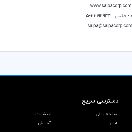
www.saipacorp.com
فکس :
44194934-5
saipa@saipacorp.co
دسترسی سریع
صفحه اصلی
انتشارات
اخبار
آموزش