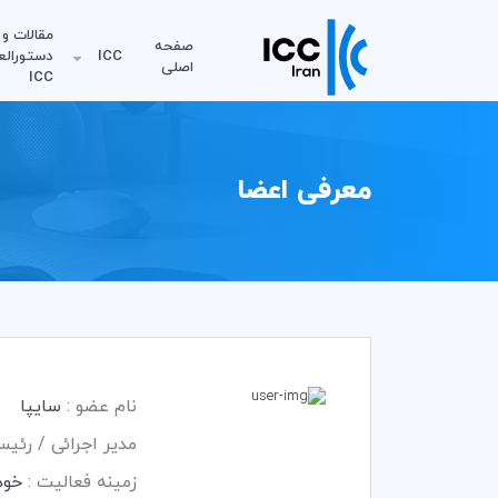
مقالات و
صفحه
ICC
دستورالع
اصلی
ICC
معرفی اعضا
نام عضو :
سایپا
مدیر اجرائی / رئی
زمینه فعالیت :
خود