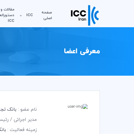
مقالات و
صفحه
ICC
دستورالع
اصلی
ICC
معرفی اعضا
نام عضو :
بانک تجار
مدیر اجرائی / رئی
زمینه فعالیت :
بان