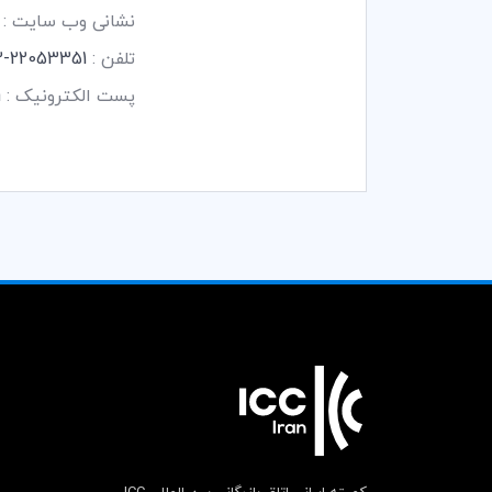
نشانی وب سایت :
تلفن :
22053351-2 و 3-22057271 و 27-26203020 -
پست الکترونیک :
m