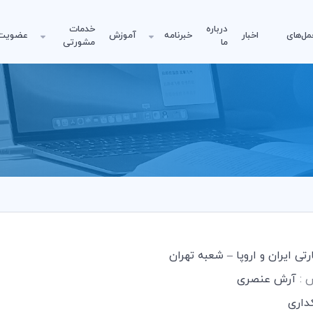
درباره
خدمات
مل‌های
اخبار
خبرنامه
آموزش
عضویت
ما
مشورتی
تی ایران و اروپا – شعبه تهران
س :
آرش عنصری
کداری