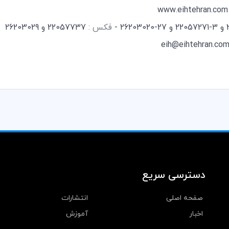
www.eihtehran.com
فکس :
22057737 و 26203029
eih@eihtehran.co
دسترسی سریع
صفحه اصلی
انتشارات
اخبار
آموزش