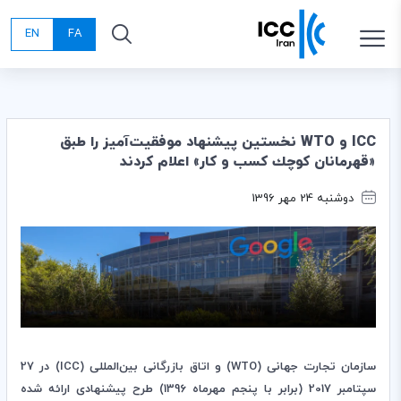
EN
FA
ICC و WTO نخستين پيشنهاد موفقيت‌آميز را طبق
«قهرمانان كوچك كسب و كار» اعلام كردند
دوشنبه 24 مهر 1396
سازمان تجارت جهانی
(WTO)
و اتاق بازرگانی بین‌المللی
(ICC)
در 27
سپتامبر 2017 (برابر با پنجم مهرماه 1396) طرح پیشنهادی ارائه شده