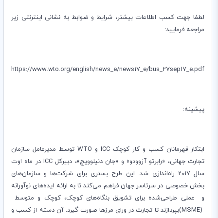
لطفا جهت کسب اطلاعات بیشتر، شرایط و ضوابط به نشانی اینترنتی زیر
مراجعه فرمایید:
https://www.wto.org/english/news_e/news17_e/bus_27sep17_e.pdf
پیشینه:
ابتکار قهرمانان کسب و کار کوچک
ICC
و
WTO
توسط مدیرعامل سازمان
تجارت جهانی، «رابرتو آزوودو» و «جان دنیلوویچ»، دبیرکل
ICC
در ماه اوت
سال 2017 راه‌اندازی شد. این طرح بستری برای شرکت‌ها و سازمان‌های
بخش خصوصی در سرتاسر جهان فراهم می‌کند تا به ارائه ایده‌های نوآورانه
و عملی طراحی‌شده برای تشویق بنگاه‌های کوچک، کوچک و متوسط
​​
(MSME)
بپردازند تا تجارت در ورای مرزها صورت گیرد. آن دسته از کسب و