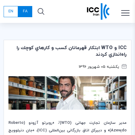
EN
FA
ICC و WTO ابتكار قهرمانان كسب و كارهاي كوچك را
راه‌اندازي كردند
یکشنبه 05 شهریور 1396
1
مدیر سازمان تجارت جهانی
(
WTO
)
، «روبرتو آزودو (
Roberto
Azevędo
)» و دبیرکل اتاق بازرگانی بین‌المللی
(
ICC
)، «جان دنیلوویچ