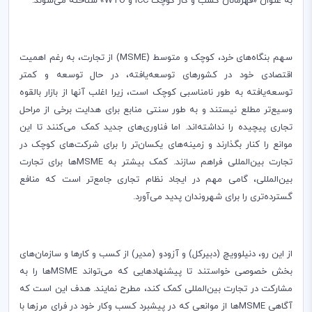
به عنوان «قهرمانان کسب و کار کوچک
ICC
و
WTO
» شناخته می‌شوند.
سهم بنگاه‌های خرد، کوچک و متوسط (
MSME
) از تجارت، به رغم اهمیت
اقتصادی خود در کشورهای توسعه‌یافته، در حال توسعه و کمتر
توسعه‌یافته به طور نامناسبی کوچک است، زیرا اغلب آنها از بازار بالقوه
وسیع‌تر مطلع نیستند و به طور سنتی منابع برای هدایت برخی از مراحل
تجاری پیچیده را نداشته‌اند. اما فناوری‌های جدید کمک می‌کنند تا این
موانع را کنار بگذارند و زمینه‌های یکسان‌تر را برای شرکت‌های کوچک در
تجارت بین‌المللی فراهم سازند. کمک بیشتر به
MSME
ها برای تجارت
بین‌المللی، گامی مهم در ایجاد نظام تجاری جامع‌تر است که منافع
گسترده‌تری را برای شهروندان پدید می‌آورد.
از این رو، دنیلوویچ (دبیرکل) و آزودو (مدیر) از کسب و کارها و سازمان‌های
بخش خصوصی خواستند تا پیشنهادهایی که می‌تواند
MSME
ها را به
مشارکت در تجارت بین‌المللی کمک کند، مطرح نمایند. هدف این است که
آگاهی
MSME
ها از موانعی که در پیشبرد کسب وکار خود در فرای مرزها با