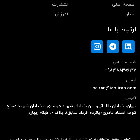
صفحه اصلی
انتشارات
اخبار
آموزش
ارتباط با ما
شماره تماس:
+982188306127
ایمیل:
icciran@icc-iran.com
آدرس:
تهران، خیابان طالقانی، بین خیابان شهید موسوی و خیابان شهید مفتح،
کوچه استاد قادری (پانزده خرداد سابق)، پلاک ۶، طبقه چهارم
تمامی حقوق متعلق به کمیته ایرانی اتاق بازرگانی بین المللی است. طراحی و