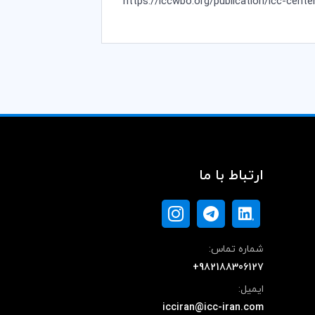
https://iccwbo.org/publication/icc-cente
ارتباط با ما
شماره تماس:
+982188306127
ایمیل:
icciran@icc-iran.com