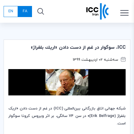
EN
FA
ICC، سوگوار در غم از دست دادن «اريك بلفراژ»
سه‌شنبه 02 اردیبهشت 1399
شبکه جهانی اتاق بازرگانی بین‌المللی (
ICC
) در غم از دست دادن «اریک
بلفراژ (
Erik Belfrage
)» در سن 74
سالگی، بر اثر ویروس کرونا سوگوار
است
.