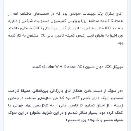
آقای بلفراژ، یک دیپلمات سوئدی بود که در سمت‌های مختلف اعم از
هماهنگ‌کننده منطقه اروپا و رئیس کمیسیون مسئولیت شرکتی و مبارزه
با فساد
ICC
مدتی طولانی با اتاق بازرگانی بین‌المللی (
ICC
) همکاری داشت.
وی اخیرا به عنوان نایب رئیس کمیته تامین مالی
ICC
مشغول به کار شده
بود
.
دبیرکل
ICC
، «جان دنتون (
John W.H. Denton AO
)» گفت:
«در سوگ از دست دادن همکار اتاق بازرگانی بین‌المللی، عمیقا ناراحت
هستیم. اریک دارای ذهنی آگاه بود که طی سال‌های مختلف در چندین
زمینه - از اخلاق تجاری تا تامین مالی - به شکل‌دهی نهاد جهانی ما
کمک کرده بود. بسیار متاثر شدیم و در این شرایط دشوارو در این سوگ
همراه همسر و خانواده وی هستیم.»