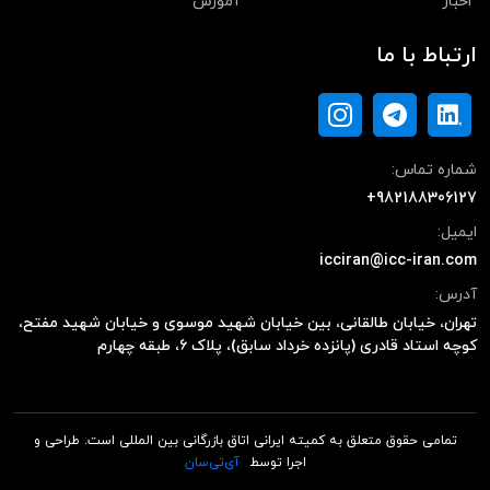
اخبار
آموزش
ارتباط با ما
شماره تماس:
+982188306127
ایمیل:
icciran@icc-iran.com
آدرس:
تهران، خیابان طالقانی، بین خیابان شهید موسوی و خیابان شهید مفتح،
کوچه استاد قادری (پانزده خرداد سابق)، پلاک ۶، طبقه چهارم
تمامی حقوق متعلق به کمیته ایرانی اتاق بازرگانی بین المللی است. طراحی و
اجرا توسط
آی‌تی‌سان