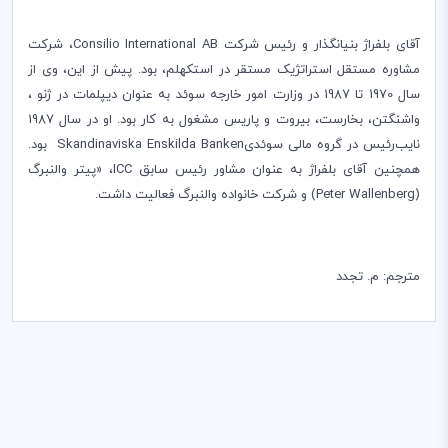
آقای بلفراژ بنیانگذار و رئیس شرکت
Consilio International AB
، شرکت
مشاوره مستقل استراتژیک مستقر در استکهلم، بود. پیش از این، وی از
سال 1970 تا 1987 در وزارت امور خارجه سوئد به عنوان دیپلمات در ژنو ،
واشنگتن، بخارست، بیروت و پاریس مشغول به کار بود. او در سال 1987
نایب‌رئیس در گروه مالی سوئدی
Skandinaviska Enskilda Banken
بود.
همچنین آقای بلفراژ به عنوان مشاور رئیس سابق
ICC
، «پیتر والنبرگ
(
Peter Wallenberg
) و شرکت خانواده والنبرگ فعالیت داشت
.
مترجم: م. تجدد