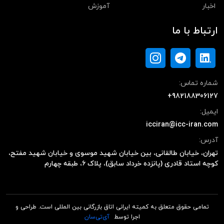
اخبار
آموزش
ارتباط با ما
شماره تماس:
+982188306127
ایمیل:
icciran@icc-iran.com
آدرس:
تهران، خیابان طالقانی، بین خیابان شهید موسوی و خیابان شهید مفتح،
کوچه استاد قادری (پانزده خرداد سابق)، پلاک ۶، طبقه چهارم
تمامی حقوق متعلق به کمیته ایرانی اتاق بازرگانی بین المللی است. طراحی و
اجرا توسط
آی‌تی‌سان