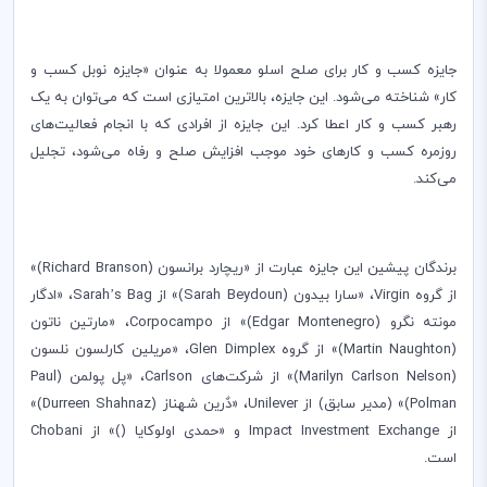
جایزه کسب و کار برای صلح اسلو معمولا به عنوان «جایزه نوبل کسب و
کار» شناخته می‌شود. این جایزه، بالاترین امتیازی است که می‌توان به یک
رهبر کسب و کار اعطا کرد. این جایزه از افرادی كه با انجام فعالیت‌های
روزمره كسب و كارهای خود موجب افزایش صلح و رفاه می‌شود، تجلیل
می‌كند.
برندگان پیشین این جایزه عبارت از «ریچارد برانسون (
Richard Branson
)»
از گروه
Virgin
، «سارا بیدون (
Sarah Beydoun
)» از
Sarah’s Bag
، «ادگار
مونته نگرو (
Edgar Montenegro
)» از
Corpocampo
، «مارتین ناتون
(
Martin Naughton
)» از گروه
Glen Dimplex
، «مریلین کارلسون نلسون
(
Marilyn Carlson Nelson
)» از شرکت‌های
Carlson
، «پل پولمن (
Paul
Polman
)» (مدیر سابق) از
Unilever
، «دٌرین شهناز (
Durreen Shahnaz
)»
از
Impact Investment Exchange
و «حمدی اولوکایا ()» از
Chobani
است.