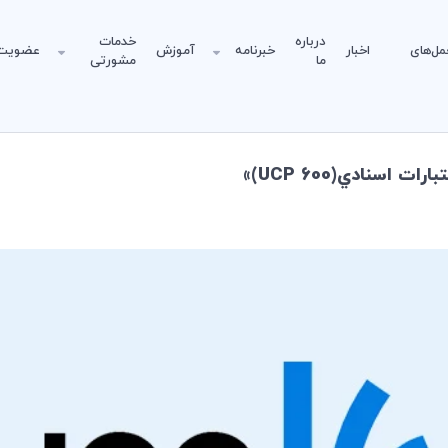
درباره
خدمات
مل‌های
اخبار
خبرنامه
آموزش
عضویت
ما
مشورتی
سنادي(UCP 600)»