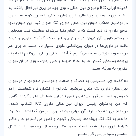
بین‌المللی در این بخش پایدار بود. به همین دلیل ما اعتقاد داریم که
کمیته ایرانی
ICC
و دیوان بین‌المللی داوری باید در ایران نیز فعال باشند. به‌
اعتقاد این حقوقدان بین‌المللی، ایران زمان سختی را سپری کرده است. وی
در توضیح عملکرد دیوان بین‌المللی داوری
ICC
عنوان کرد: این دیوان تنها
مرجع داوری در دنیا است که در تمام دنیا می‌تواند فعالیت کند. همچنین
سیستم داوری آن دیوان در جهان بی‌نظیر است. کیفیت داوری و درجه
دقت در داوری‌ها در دیوان بین‌المللی داوری بسیار بالا است. ما برای هر
پرونده وقت زیادی صرف می‌کنیم. فرآیند سختی را طی می‌کنیم تا به یک
پرونده رسیدگی کنیم. اما به لحاظ هزینه و حتی زمان، داوری در آن دیوان
مقرون به صرفه است
.
به گفته وی، دسترسی به انصاف و عدالت و خواستار صلح بودن در دیوان
بین‌المللی داوری
ICC
دنبال می‌شود. بنابراین از ابتدای کار، شفافیت را در
دادرسی‌ها مد نظر قرار می‌دهیم. «مور» در این همایش اظهار کرد: هنگامی
که من به‌عنوان رئیس دیوان بین‌المللی داوری
ICC
انتخاب شدم،
پرونده‌هایی که یک طرف آن ایرانی بودند، روی میز من گذاشته شده بود.
ما هم به تک تک پرونده‌ها رسیدگی کردیم و تصور می‌کنم در حال حاضر
شرایط ایران بهتر شده است. حدود ۷۰ پرونده از پرونده‌ها را به شکل
مناسبی مورد بررسی قرار دادیم
.