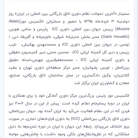
سمینار «آخرین تحولات نظام داوری اتاق بازرگانی بین المللی در ایران» روز
دوشنبه 3 خردادماه 1395 با حضور و سخنرانی الکسیس مور‌(
Alexis
Mourre
) رییس دیوان بین المللی داوری
ICC
پاریس و سامی هوربی‌
(
Sami Houerbi
) مدیر بخش مدیترانه شرقی، خاورمیانه و آفریقا، دبی /
تونس در دیوان بین المللی داوری
ICC
و محمدمهدی بهکیش، نایب
رییس و دبیر کل کمیته ایرانی
ICC
، ­ ­محسن محبی دبیر کمیسیون حقوقی
و داوری کمیته ایرانی
ICC
، محمدجعفرقنبری جهرمی،استاد حقوق
بین‌الملل ، اویس رضوانیان، مدیر مرکز منطقه‌ای داوری تهران و مفید
کلانتریان، وکیل دادگستری، در محل ساختمان اتاق بازرگانی، صنایع،
معادن و کشاورزی ایران برگزار شد.
الکسیس مور‌ رئیس بزرگ‌ترین مرکز داوری آمادگی خود را برای همکاری با
ایران در دوره پسابرجام اعلام کرده است. پیش از این در سال ۲۰۰۷ نیز
فردی که در این مقام فعالیت می‌کرد به ایران آمده بود. دیوان بین‌المللی
داوری اتاق بازرگانی بین‌المللی
(ICC)
به داوری قراردادهای تجاری، در صورت
بروز اختلاف می‌پردازد. رابطه این دیوان با ایران در دوره تحریم‌ها به دلیل
مشکلاتی که در نقل‌وانتقال‌های بانکی وجود داشت، با چالش‌هایی مواجه