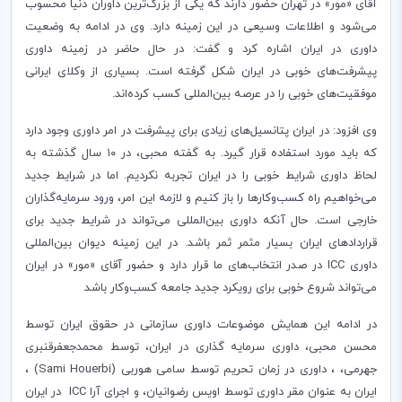
آقای «مور» در تهران حضور دارند که یکی از بزرگ‌ترین داوران دنیا محسوب
می‌شود و اطلاعات وسیعی در این زمینه دارد. وی در ادامه به وضعیت
داوری در ایران اشاره کرد و گفت: در حال حاضر در زمینه داوری
پیشرفت‌های خوبی در ایران شکل گرفته است. بسیاری از وکلای ایرانی
موفقیت‌های خوبی را در عرصه بین‌المللی کسب کرده‌اند
.
وی افزود: در ایران پتانسیل‌های زیادی برای پیشرفت در امر داوری وجود دارد
که باید مورد استفاده قرار گیرد. به گفته محبی، در ۱۰ سال گذشته به
لحاظ داوری شرایط خوبی را در ایران تجربه نکردیم. اما در شرایط جدید
می‌خواهیم راه کسب‌وکارها را باز کنیم و لازمه این امر، ورود سرمایه‌گذاران
خارجی است. حال آنکه داوری بین‌المللی می‌تواند در شرایط جدید برای
قراردادهای ایران بسیار مثمر ثمر باشد. در این زمینه دیوان بین‌المللی
داوری
ICC
در صدر انتخاب‌های ما قرار دارد و حضور آقای «مور» در ایران
می‌تواند شروع خوبی برای رویکرد جدید جامعه کسب‌وکار باشد
در ادامه این همایش موضوعات داوری سازمانی در حقوق ایران توسط
محسن محبی، داوری سرمایه گذاری در ایران، توسط محمدجعفرقنبری
جهرمی، ، داوری در زمان تحریم توسط سامی هوربی‌ (
Sami Houerbi
) ،
ایران به عنوان مقر داوری توسط اویس رضوانیان، و اجرای آرا
ICC
در ایران