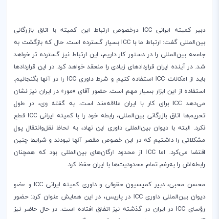
دبیر کمیته ایرانی
ICC
درخصوص ارتباط این کمیته با اتاق بازرگانی
بین‌المللی گفت: ارتباط ما با
ICC
بسیار گسترده است. حال که بازگشت به
جامعه بین‌المللی را در دستور کار داریم،‌ این ارتباط نیز گسترده تر خواهد
شد. در آینده ایران قراردادهای زیادی را منعقد خواهد کرد. در این قراردادها
باید از امکانات
ICC
استفاده کنیم و شرط داوری
ICC
را در آنها بگنجانیم.
استفاده از این ابزار بسیار مهم است. حضور آقای
«
مور» در ایران نیز نشان
می‌دهد
ICC
برای کار با ایران علاقه‌مند است. به گفته وی، در طول
تحریم‌ها اتاق بازرگانی بین‌المللی، رابطه خود را با کمیته ایرانی
ICC
قطع
نکرد. البته با دیوان بین‌المللی داوری این نهاد، به لحاظ نقل‌وانتقال پول
مشکلاتی را داشتیم که در این خصوص مقصر آنها نبودند و شرایط چنین
اقتضا می‌کرد. اما
ICC
از محدود ارگان‌های بین‌المللی بود که همچنان
رابطه‌اش را به‌رغم تمام محدودیت‌ها با ایران حفظ کرد
.
محسن محبی، دبیر کمیسیون حقوقی و داوری کمیته ایرانی
ICC
و عضو
دیوان بین‌المللی داوری
ICC
در پاریس، در این همایش عنوان کرد: حضور
رؤسای
ICC
در ایران در گذشته نیز اتفاق افتاده است. در حال حاضر نیز