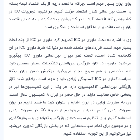
برای ایران بسیار مهم است
.
چراکه ما قصد داریم از یک اقتصاد نیمه بسته
به سمت بین‌المللی شدن اقتصاد حرکت کنیم. در نتیجه تجربیات
ICC
در
کشورهایی که اقتصاد آزاد را در کشورشان پیاده کرده و به دنیای اقتصاد
بازار پیوسته‌اند، برای ما قابل استفاده و یادگیری است
.
وی با اشاره به بحث داوری در
ICC
تصریح کرد: داوری در
ICC
از چند لحاظ
بسیار مهم است. قراردادهای منعقد شده در دنیا که شرط داوری
ICC
در آن
گنجانده شده است، تحت نظر دیوان بین‌المللی داوری
ICC
پیگیری
می‌شود. داوری، در اتاق بازرگانی بین‌المللی تشکیلات بسیار مفصلی دارد.
هم تخصصی و هم سریع انجام می‌پذیرد. بهکیش ضمن بیان اینکه
سیاست‌گذاری در
ICC
گستردگی زیادی دارد و مهم است، یادآور شد: اتاق
بازرگانی بین‌المللی ۱۲کمیسیون دارد. هر یک از این کمیسیون‌ها نیز در
بخشی خاص فعالیت دارند. در حال حاضر در ایران ۸ کمیسیون فعال است.
وی به مقررات زدایی در ایران اشاره و عنوان کرد: ما قصد داریم در ایران
مقررات زدایی کنیم. بنابراین می‌توانیم از تجربه
ICC
در مقررات زدایی
استفاده کنیم. برای تنظیم سیاست‌های بازرگانی، تعرفه‌ای و سرمایه‌گذاری
و در مجموع برای تمام سیاست‌هایی که در بخش بازرگانی تدوین می‌شود
نیز می‌توانیم از این تجربه استفاده کنیم
.