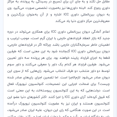
مقابل حل نکند و به جای آن برای تسریع در رسیدگی به پرونده، به مراکز
داوری رجوع کند. البته داوری‌ها نیز به‌صورت تخصصی صورت می‌گیرد. وی
به دیوان بین‌المللی داوری
ICC
اشاره و از آن به‌عنوان بزرگ‌ترین و
معروف‌ترین مرکز داوری دنیا یاد می‌کند
.
اعلام آمادگی دیوان بین‌المللی داوری
ICC
برای همکاری می‌تواند در دوره
جدید که بازار انعقاد قراردادهای خارجی با ایران گرم است، موجب ترغیب و
اطمینان خاطر سرمایه‌گذاران خارجی باشد. چراکه اگر در قراردادهای خارجی،
دیوان بین‌المللی داوری
ICC
گنجانده شود به این معنی است که طرفین
قطعا به اجرای قرارداد پایبند خواهند بود. برای هر پرونده سه داور تعیین
می‌شود. طرفین قرارداد هر کدام یک داور را معرفی می‌کنند و داور سوم
توسط دو داور منتخب دو طرف انتخاب می‌شود. رای‌هایی که از سوی این
دیوان صادر می‌شود لازم‌الاجرا است. اما تضمین اجرای رای‌های صادر شده
چیست؟ برای ضمانت اجرایی این تصمیمات، کنوانسیون نیویورک فعال
است. دولت‌هایی که به این کنوانسیون پیوسته‌اند، به این معنی است
که قبول کرده‌اند آرای داوری
ICC
را اجرا کنند. اکثر کشورهای دنیا عضو این
کنوانسیون هستند و ایران نیز به عضویت کنوانسیون نیویورک درآمده
است. در این صورت هنگامی که رای این دیوان، علیه ایران صادر می‌شود،
رای به دادگاه ایران می‌آید و حکم را دولت ایران اجرا می‌کند. دفتر مرکزی