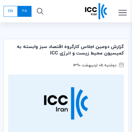
EN
FA
گزارش دومين اجلاس كارگروه اقتصاد سبز وابسته به
كميسيون محيط زيست و انرژی ICC
دوشنبه 05 اردیبهشت 1390