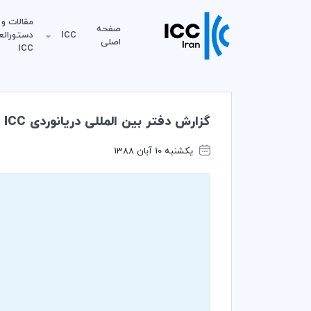
مقالات و
صفحه
ICC
دستورالع
اصلی
ICC
گزارش دفتر بین المللی دریانوردی ICC نشان داد:افزایش بی سابقه حمله دزدان دریایی در سواحل سومالی
یکشنبه 10 آبان 1388