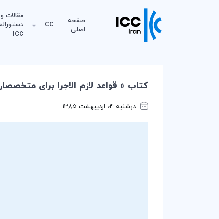
مقالات و
صفحه
ICC
دستورالع
اصلی
ICC
کتاب « قواعد لازم الاجرا برای متخصصان اعتبار اسنادی » در 
دوشنبه 04 اردیبهشت 1385