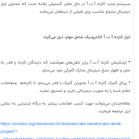
سیستم جدید کارنه آ.ت.آ در حال حاضر گسترش یافته است که محتوی ابزار
دیجیتال متنوع مناسب برای طیفی از ذینفعان می‌باشد.
ابزار کارنه آ.ت.آ الکترونیک شامل موارد ذیل می‌گردد:
*
اپلیکیشن کارنه آ.ت.آ برای تلفن
های هوشمند که دارندگان کارنه را قادر به
حمل و اظهار نسخ دیجیتال مدارک گمرکی خود می‌سازد.
* پرتال گمرک کارنه آ.ت.آ ماموران گمرک را قادر می‌سازد تا کارنه‌ها ومعاملات
اعلام شده را به صورت دیجیتالی تایید و تصدیق نمایند.
علاقه‌مندان می‌توانند جهت کسب اطلاعات بیشتر به درگاه اینترنتی به نشانی
ذیل مراجعه فرمایند:
https://iccwbo.org/resources-for-business/ata-carnet/e-ata-carnet-
project/?