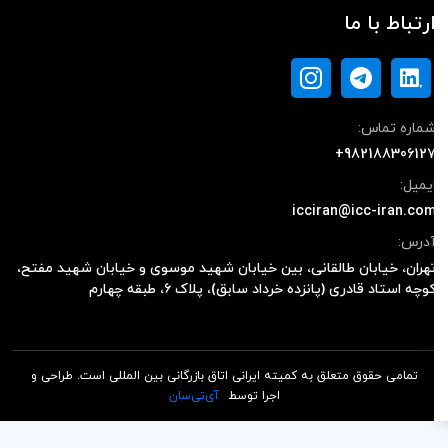
رتباط با ما
ماره تماس:
+98218830612
یمیل:
icciran@icc-iran.co
درس:
هران، خیابان طالقانی، بین خیابان شهید موسوی و خیابان شهید مفتح،
وچه استاد قادری (پانزده خرداد سابق)، پلاک ۶، طبقه چهارم
تمامی حقوق متعلق به کمیته ایرانی اتاق بازرگانی بین المللی است. طراحی و
اجرا توسط
آی‌تی‌سان