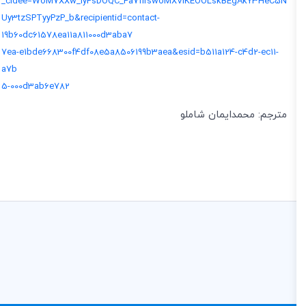
_cldee=WoM7XXw_lyPsDOQC_Fa7fIrswoMXViKEOOLskBEgAkY3HeC5N
Uy3tzSPTyyPzP_b&recipientid=contact-
19b60dc61578ea11a811000d3aba7
7ea-e1bde668300f4df08e5a8506199b3aea&esid=b511a124-c4d2-ec11-
a7b
5-000d3ab6e782
مترجم: محمدایمان شاملو