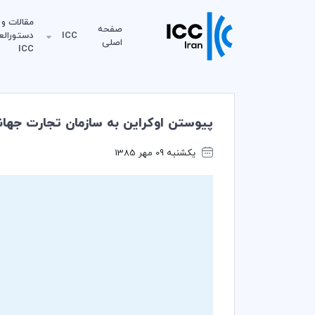
مقالات و
صفحه
ICC
دستورالع
اصلی
ICC
پيوستن اوكراين به سازمان تجارت جهاني
یکشنبه 09 مهر 1385